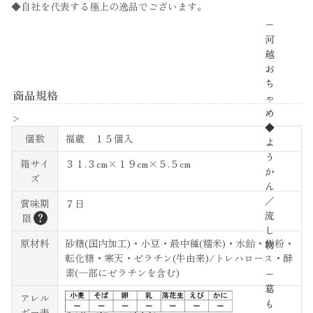
◆自社を代表する極上の逸品でございます。
−
河
越
お
ち
商品規格
ゃ
め
>
◆
個数
福蔵 １５個入
よ
う
箱サイ
３１.３cm×１９cm×５.５cm
か
ズ
ん
／
賞味期
７日
流
？
限
し
原材料
砂糖(国内加工)・小豆・最中種(糯米)・水飴・餅粉・
物
転化糖・寒天・ゼラチン(牛由来)/トレハロース・酵
素(一部にゼラチンを含む)
−
葛
アレル
も
ギー表