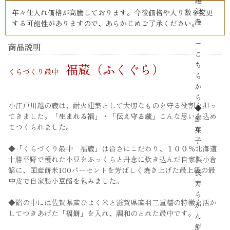
越
浪
年々仕入れ価格が高騰しております。今後価格や入り数を変更
漫
する可能性がありますので、あらかじめご了承ください。
−
商品説明
こ
ち
福蔵（ふくぐら）
くらづくり最中
ら
か
ら
小江戸川越の蔵は、耐火建築として大切なものを守る役割を担っ
◆
てきました。
「生まれる福」・「伝え守る蔵」
こんな思いを込め
餅
てつくられました。
菓
子
◆「くらづくり最中 福蔵」は旨さにこだわり、１００％北海道
十勝平野で穫れた小豆をふっくらと丹念に炊き込んだ自家製小倉
−
餡に、国産餅米100パーセントを芳ばしく焼き上げた最上級の最
長
中皮で自家製小豆餡を包みました。
寿
ら
◆餡の中には佐賀県産ひよく米と滋賀県産羽二重糯の特徴を活か
か
してつきあげた
「福餅」
を入れ、調和のとれた最中です。
ん
餅