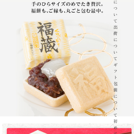
に
つ
い
て
出
荷
に
つ
い
て
ギ
フ
ト
包
装
に
つ
い
て
初
め
て