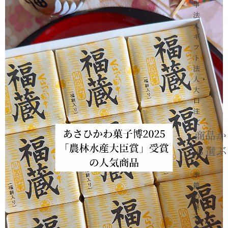
事
法
人
ギ
フ
ト
法
人・
大
口
注
文
商品か
ら選ぶ
◆
季
節
の
菓
子