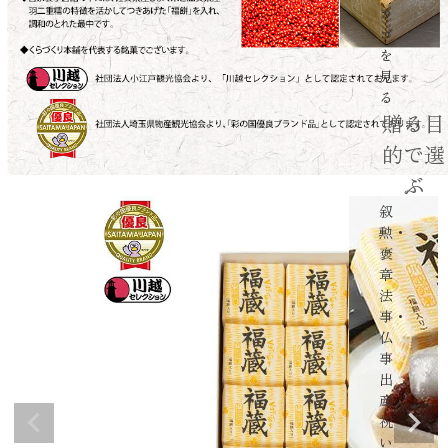
カ
ゴ
を
見
る
贈る目
的で選
ぶ
叙
勲・
褒
章
法
事・
仏
事
出
産
祝
い