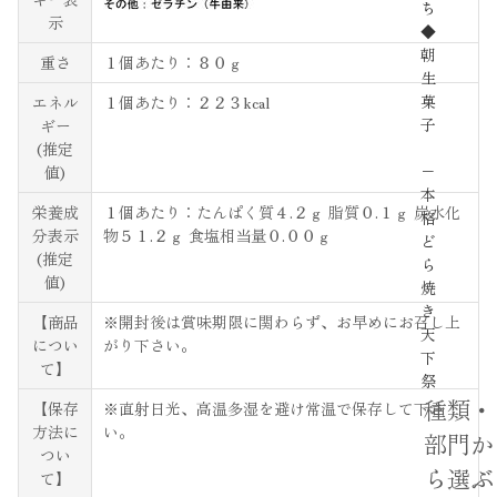
ち
示
◆
朝
重さ
１個あたり：８０ｇ
生
菓
エネル
１個あたり：２２３kcal
子
ギー
(推定
−
値)
本
栄養成
１個あたり：たんぱく質４.２ｇ 脂質０.１ｇ 炭水化
格
分表示
物５１.２ｇ 食塩相当量０.００ｇ
ど
(推定
ら
値)
焼
き
【商品
※開封後は賞味期限に関わらず、お早めにお召し上
天
につい
がり下さい。
下
て】
祭
種類・
【保存
※直射日光、高温多湿を避け常温で保存して下さ
方法に
い。
部門か
つい
ら選ぶ
て】