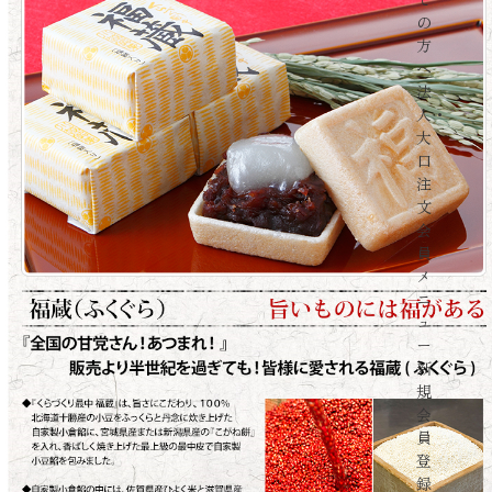
の
方
へ
法
人・
大
口
注
文
会
員
メ
ニ
ュ
ー
新
規
会
員
登
録