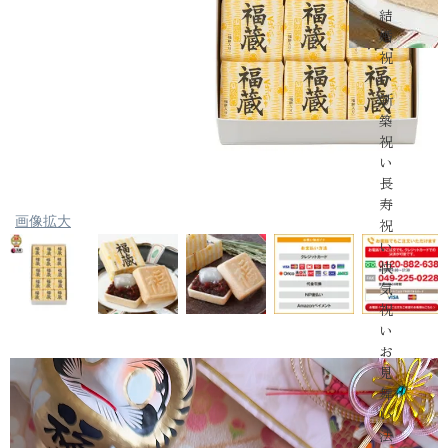
結
婚
祝
い
新
築
祝
い
長
寿
画像拡大
祝
い
快
気
祝
い
お
見
舞
い
法