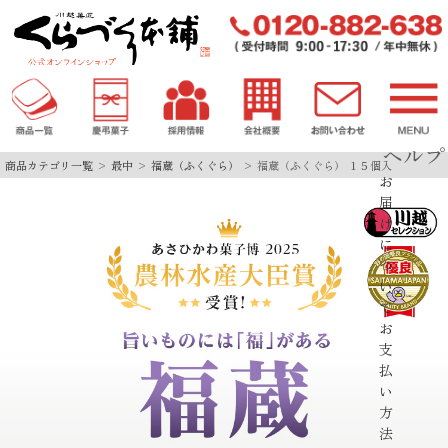
ヘルプ
商品カテゴリ一覧
最中
福蔵（ふくぐら）
福蔵（ふくぐら） １５個入
お
届
け
に
つ
い
て
お
支
払
い
方
法