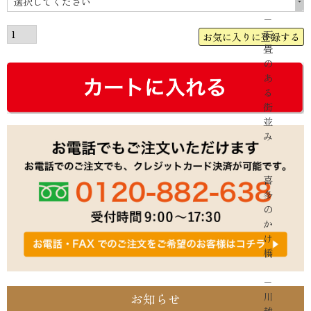
須)
−
石
お気に入りに登録する
畳
の
あ
る
街
並
み
−
喜
多
の
か
け
橋
−
お知らせ
川