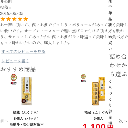
菓
非公開
子
投稿日
単
2015/05/05
品
お土産に頂いて、餡とお餅でずっしりとボリュームがあって凄く美味し
ま
い最中です。オーブントースターで軽い焦げ目を付ける頂き方も教わ
と
り、サクッとしてあったかい餡とお餅がひと味違って美味しい食べ方で
め
もっと味わいたいので、購入しました。
買
い
すべてのレビューを見る
詰め合
レビューを書く
わせか
おすすめ商品
ら選ぶ
く
ら
づ
く
り
銘
福蔵（ふくぐら）
福蔵（ふくぐら）
菓
３個入（パック）
５個入
前へ
次へ
撰
1,100
※熨斗・掛け紙対応不