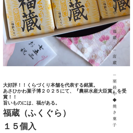
◆
最
中
−
福
蔵
−
店
蔵
−
栗
大好評！！くらづくり本舗を代表する銘菓。
最
あさひかわ菓子博２０２５にて、『農林水産大臣賞』を受
中
賞！！
◆
旨いものには、福がある。
焼
福蔵（ふくぐら）
き
菓
１５個入
子