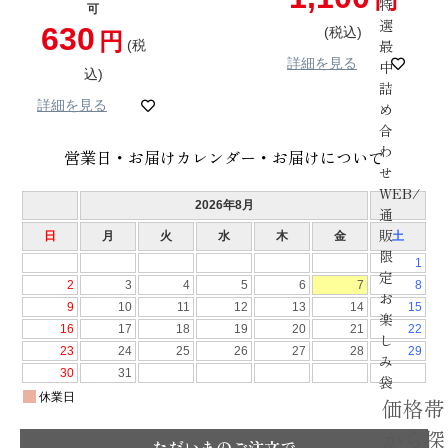
特
可
選
630
税込
最
税
詳細を見る
中
込
詰
詳細を見る
め
合
わ
営業日・お届けカレンダー・お届けについて
せ
WEB/
通
販
限
定
お
楽
し
み
袋
価格帯
から探
ただいまのご注文で