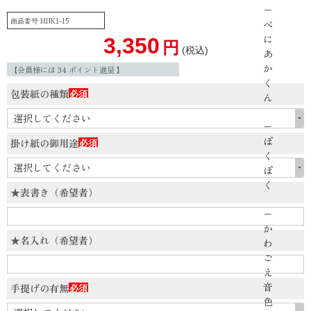
−
商品番号
MNK1-15
べ
に
3,350
税込
あ
か
【会員様には
34
ポイント進呈 】
く
包装紙の種類
ん
(必
須)
−
ぽ
掛け紙の御用途
く
(必
ぽ
須)
く
★表書き（希望者）
−
か
★名入れ（希望者）
わ
ご
え
音
手提げの有無
色
(必