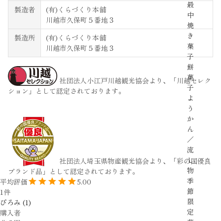
最
製造者
(有)くらづくり本舗
中
川越市久保町５番地３
焼
き
製造所
(有)くらづくり本舗
菓
川越市久保町５番地３
子
餅
菓
社団法人小江戸川越観光協会より、「川越セレク
子
ション」として認定されております。
よ
う
か
ん
／
流
し
社団法人埼玉県物産観光協会より、「彩の国優良
物
ブランド品」として認定されております。
季
5.00
節
1
限
ぴろみ
1
定
購入者