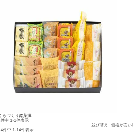
くらづくり銘菓撰
1
件中
1
-
1
件表示
並び替え
価格が安い
14
件中
1
-
14
件表示