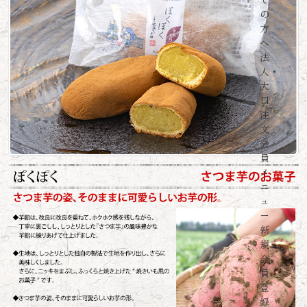
の
方
へ
法
人・
大
口
注
文
会
員
メ
ニ
ュ
ー
新
規
会
員
登
録