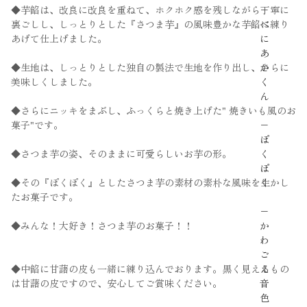
−
◆芋餡は、改良に改良を重ねて、ホクホク感を残しながら丁寧に
べ
裏ごしし、しっとりとした『さつま芋』の風味豊かな芋餡に練り
に
あげて仕上げました。
あ
か
◆生地は、しっとりとした独自の製法で生地を作り出し、さらに
く
美味しくしました。
ん
◆さらにニッキをまぶし、ふっくらと焼き上げた" 焼きいも風のお
−
菓子"です。
ぽ
く
◆さつま芋の姿、そのままに可愛らしいお芋の形。
ぽ
く
◆その『ぽくぽく』としたさつま芋の素材の素朴な風味を生かし
たお菓子です。
−
か
◆みんな！大好き！さつま芋のお菓子！！
わ
ご
え
◆中餡に甘藷の皮も一緒に練り込んでおります。黒く見えるもの
音
は甘藷の皮ですので、安心してご賞味ください。
色