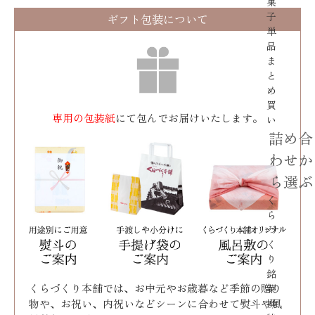
菓
子
ギフト包装について
単
品
ま
と
め
買
専用の包装紙
にて包んでお届けいたします。
い
詰め合
わせか
ら選ぶ
く
ら
づ
く
り
銘
くらづくり本舗では、お中元やお歳暮など季節の贈り
菓
物や、お祝い、内祝いなどシーンに合わせて熨斗や風
撰