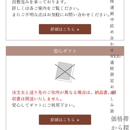
特
呂敷包みを承っております｡
選
詳しくは各ご案内をご覧ください。
最
またご不明な点はお気軽にお問い合わせください。
中
詰
詳細はこちら
め
合
わ
せ
安心ギフト
WEB/
通
販
限
定
お
注文主と送り先のご住所が異なる場合は、納品書、領
楽
収書は同送いたしません。
し
み
安心してギフトにご利用下さい。
袋
価格帯
詳細はこちら
から探