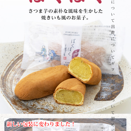
に
つ
い
て
出
荷
に
つ
い
て
ギ
フ
ト
包
装
に
つ
い
て
初
め
て