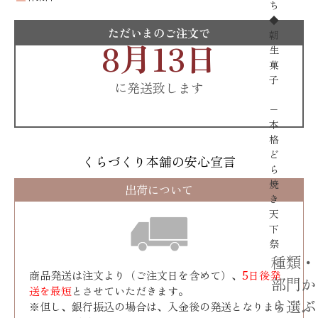
ち
◆
ただいまのご注文で
朝
8月13日
生
菓
子
に発送致します
−
本
格
ど
くらづくり本舗の安心宣言
ら
焼
出荷について
き
天
下
祭
種類・
商品発送は注文より（ご注文日を含めて）、
5日後発
部門か
送を最短
とさせていただきます。
ら選ぶ
※但し、銀行振込の場合は、入金後の発送となります