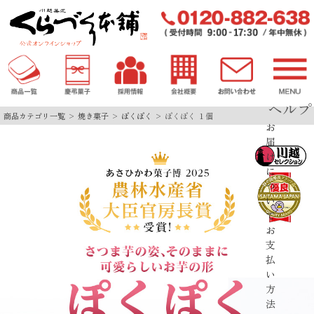
ヘルプ
商品カテゴリ一覧
焼き菓子
ぽくぽく
ぽくぽく １個
お
届
け
に
つ
い
て
お
支
払
い
方
法