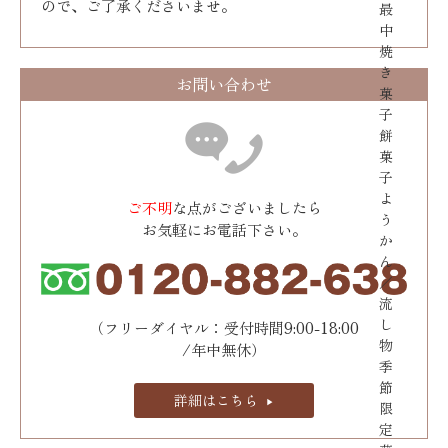
ので、ご了承くださいませ。
最
中
焼
き
お問い合わせ
菓
子
餅
菓
子
よ
ご不明
な点がございましたら
う
お気軽にお電話下さい。
か
ん
／
流
し
（フリーダイヤル：受付時間9:00-18:00
物
/年中無休）
季
節
詳細はこちら
限
定