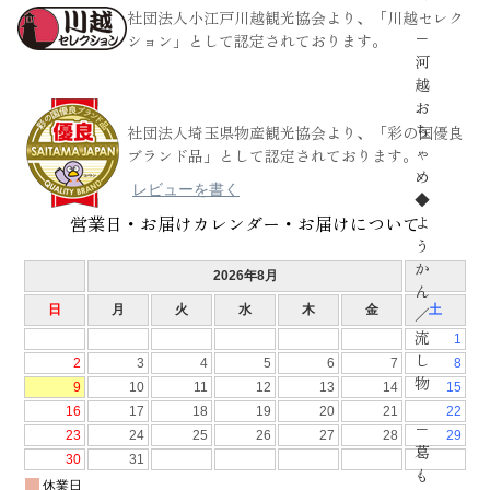
社団法人小江戸川越観光協会より、「川越セレク
−
ション」として認定されております。
河
越
お
ち
社団法人埼玉県物産観光協会より、「彩の国優良
ゃ
ブランド品」として認定されております。
め
レビューを書く
◆
営業日・お届けカレンダー・お届けについて
よ
う
か
ん
／
流
し
物
−
葛
も