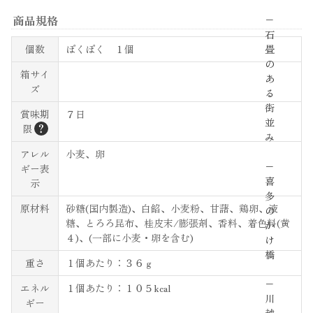
商品規格
−
石
畳
個数
ぽくぽく １個
の
箱サイ
あ
ズ
る
街
賞味期
７日
並
？
限
み
アレル
小麦、卵
−
ギー表
喜
示
多
原材料
砂糖(国内製造)、白餡、小麦粉、甘藷、鶏卵、液
の
糖、とろろ昆布、桂皮末/膨張剤、香料、着色料(黄
か
４)、(一部に小麦・卵を含む)
け
橋
重さ
１個あたり：３６ｇ
−
エネル
１個あたり：１０５kcal
川
ギー