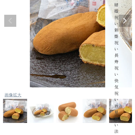
結
婚
祝
い
新
築
祝
い
長
寿
祝
い
快
気
祝
画像拡大
い
お
見
舞
い
法