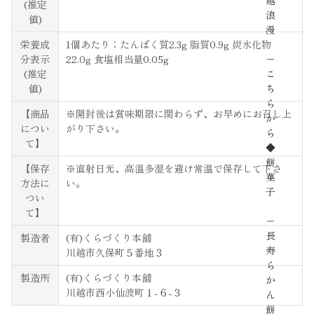
越
(推定
浪
値)
漫
栄養成
1個あたり：たんぱく質2.3g 脂質0.9g 炭水化物
−
分表示
22.0g 食塩相当量0.05g
こ
(推定
ち
値)
ら
【商品
※開封後は賞味期限に関わらず、お早めにお召し上
か
につい
がり下さい。
ら
て】
◆
餅
【保存
※直射日光、高温多湿を避け常温で保存して下さ
菓
方法に
い。
子
つい
て】
−
長
製造者
(有)くらづくり本舗
寿
川越市久保町５番地３
ら
製造所
(有)くらづくり本舗
か
川越市西小仙波町１-６-３
ん
餅