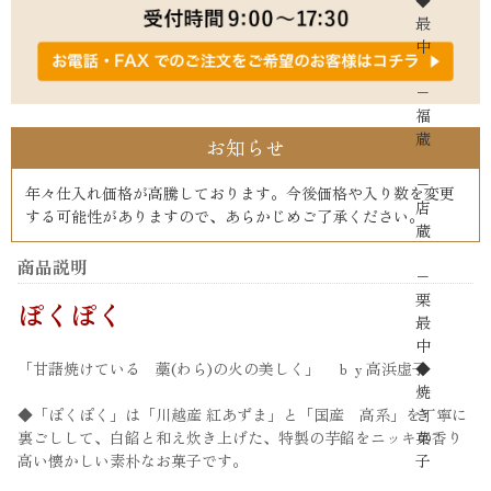
◆
最
中
−
福
蔵
お知らせ
−
年々仕入れ価格が高騰しております。今後価格や入り数を変更
店
する可能性がありますので、あらかじめご了承ください。
蔵
商品説明
−
栗
ぽくぽく
最
中
◆
「甘藷焼けている 藁(わら)の火の美しく」 ｂｙ高浜虚子
焼
き
◆「ぽくぽく」は「川越産 紅あずま」と「国産 高系」を丁寧に
菓
裏ごしして、白餡と和え炊き上げた、特製の芋餡をニッキの香り
子
高い懐かしい素朴なお菓子です。