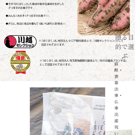
カ
ゴ
を
見
る
贈る目
的で選
ぶ
叙
勲・
褒
章
法
事・
仏
事
出
産
祝
い