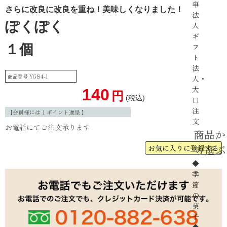
事
さらに改良に改良を重ね！美味しくなりました！
法
ぽくぽく
人
ギ
１個
フ
ト
法
商品番号
YGS4-1
人・
大
140
税込
口
注
【会員様には
1
ポイント進呈 】
文
お電話にてご注文承ります
商品か
ら選ぶ
お気に入りに登録する
◆
季
節
の
菓
子