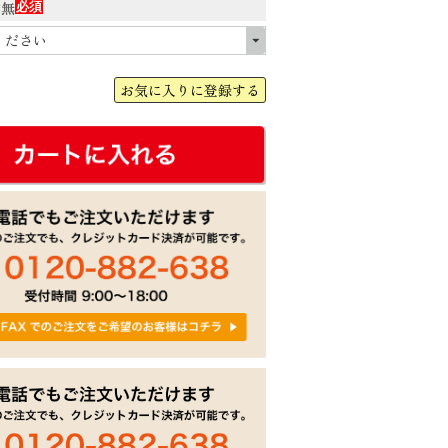
有無
(必
須)
お気に入りに登録する