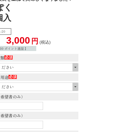
ぽく
個入
-20
3,000
税込
30
ポイント進呈 】
種類
(必
須)
御用途
(必
須)
（希望者のみ）
（希望者のみ）