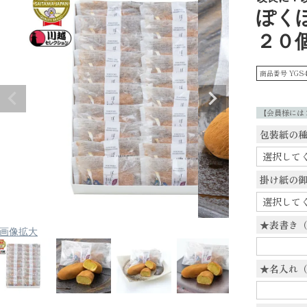
ぽく
２０
商品番号
YGS4
【会員様には
包装紙の
掛け紙の
★表書き
画像拡大
★名入れ