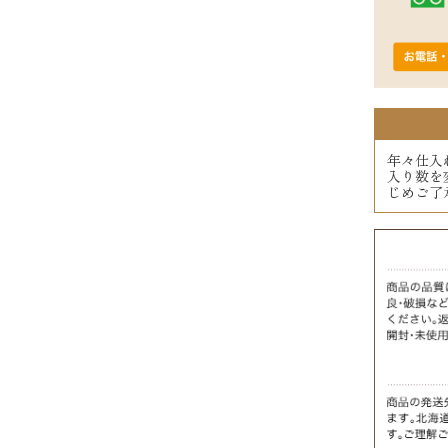
年々仕入
入り数を
じめご了