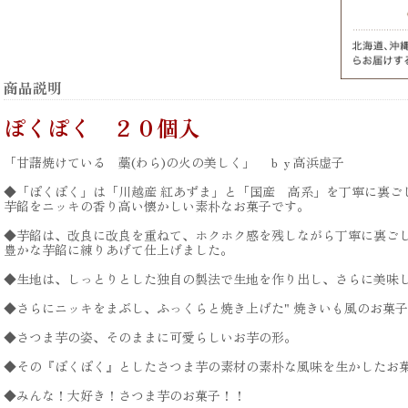
商品説明
ぽくぽく ２０個入
「甘藷焼けている 藁(わら)の火の美しく」 ｂｙ高浜虚子
◆「ぽくぽく」は「川越産 紅あずま」と「国産 高系」を丁寧に裏ご
芋餡をニッキの香り高い懐かしい素朴なお菓子です。
◆芋餡は、改良に改良を重ねて、ホクホク感を残しながら丁寧に裏ご
豊かな芋餡に練りあげて仕上げました。
◆生地は、しっとりとした独自の製法で生地を作り出し、さらに美味
◆さらにニッキをまぶし、ふっくらと焼き上げた" 焼きいも風のお菓子
◆さつま芋の姿、そのままに可愛らしいお芋の形。
◆その『ぽくぽく』としたさつま芋の素材の素朴な風味を生かしたお
◆みんな！大好き！さつま芋のお菓子！！