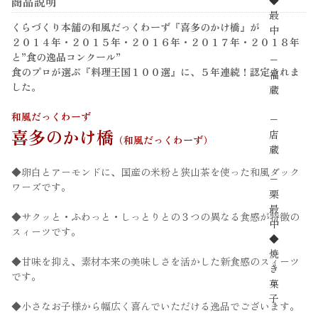
商品説明
◆
最
くらづくり本舗の和風だっくわーず『喜多のかけ橋』が
中
２０１４年・２０１５年・２０１６年・２０１７年・２０１８年
と”食の逸品コンクール”
−
食のプロが選ぶ『料理王国１００選』に、５年連続！認定されま
福
した。
蔵
和風だっくわーず
−
喜多のかけ橋
店
（和風だっくわーず）
蔵
◆卵白とアーモンドに、国産の米粉と狭山茶を使った和風ダック
−
ワーズです。
栗
最
◆サクッと・ふわっと・しっとりとの３つの異なる食感が特徴の
中
スィーツです。
◆
焼
◆甘味を抑え、素材本来の美味しさを活かした新食感のスィーツ
き
です。
菓
子
◆小さなお子様から幅広く喜んでいただける逸品でございます。