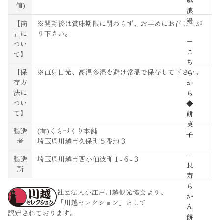
越
値)
浪
漫
【商
※開封後は賞味期限に関わらず、お早めにお召し上が
品に
り下さい。
−
つい
こ
て】
ち
【保
※直射日光、高温多湿を避け常温で保存して下さい。
ら
存方
か
法に
ら
つい
◆
て】
餅
菓
製造
(有)くらづくり本舗
子
者
埼玉県川越市久保町５番地３
−
製造
埼玉県川越市西小仙波町１-６-３
長
所
寿
ら
社団法人小江戸川越観光協会より、
か
「川越セレクション」として
ん
認定されております。
餅