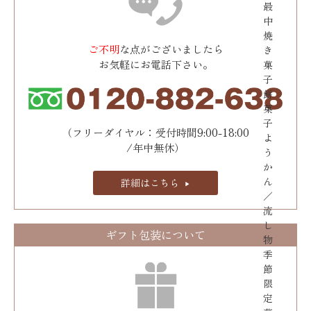
最
中
焼
ご不明
な点がございましたら
き
お気軽にお電話下さい。
菓
子
餅
菓
子
（フリーダイヤル：受付時間9:00-18:00
よ
/年中無休）
う
か
ん
詳細はこちら
／
流
し
ギフト包装について
物
季
節
限
定