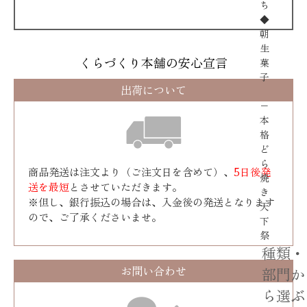
ち
◆
朝
生
くらづくり本舗の安心宣言
菓
子
出荷について
−
本
格
ど
ら
商品発送は注文より（ご注文日を含めて）、
5日後発
焼
送を最短
とさせていただきます。
き
※但し、銀行振込の場合は、入金後の発送となります
天
ので、ご了承くださいませ。
下
祭
種類・
お問い合わせ
部門か
ら選ぶ