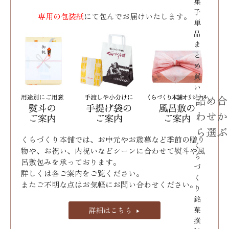
菓
子
専用の包装紙
にて包んでお届けいたします。
単
品
ま
と
め
買
い
詰め合
わせか
ら選ぶ
くらづくり本舗では、お中元やお歳暮など季節の贈り
く
物や、お祝い、内祝いなどシーンに合わせて熨斗や風
ら
呂敷包みを承っております｡
づ
詳しくは各ご案内をご覧ください。
く
またご不明な点はお気軽にお問い合わせください。
り
銘
菓
詳細はこちら
撰