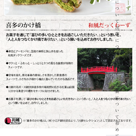
に
つ
い
て
出
荷
に
つ
い
て
ギ
フ
ト
包
装
に
つ
い
て
初
め
て