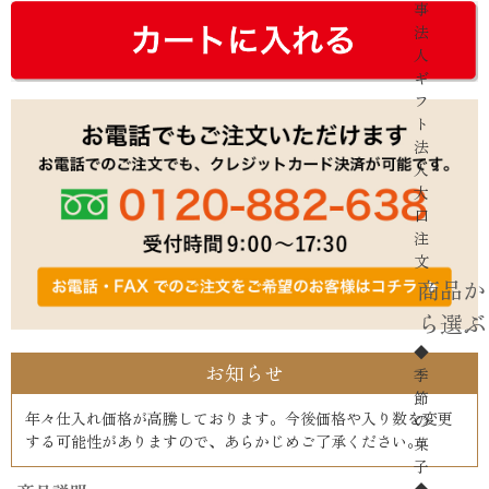
事
法
人
ギ
フ
ト
法
人・
大
口
注
文
商品か
ら選ぶ
◆
お知らせ
季
節
年々仕入れ価格が高騰しております。今後価格や入り数を変更
の
する可能性がありますので、あらかじめご了承ください。
菓
子