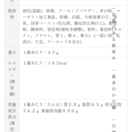
−
原材
卵白(国産)、砂糖、アーモンドパウダー、米の粉、マ
石
料
ーガリン加工食品、粉糖、白餡、大納言鹿の子、抹
畳
茶、抹茶ペースト/乳化剤、酸化防止剤(V.C)、膨張
の
剤、酸味料、安定剤(増粘多糖類)、香料、着色料(カロ
あ
テン、クチナシ、青１、黄４、黄５)、(一部に卵、乳
る
成分、大豆、アーモンドを含む)
街
並
重さ
１個あたり：４３ｇ
み
エネ
１個あたり：１６５kcal
ルギ
−
ー
喜
(推
多
定
の
値)
か
け
栄養
１個あたり：たんぱく質２.８ｇ 脂質６.３ｇ 炭水化物
橋
成分
２４.２ｇ 食塩相当量０.０６ｇ
表示
−
(推
川
定