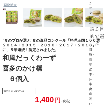
カ
画像拡大
ゴ
を
見
る
贈る目
的で選
”食のプロが選ぶ”食の逸品コンクール『料理王国１００選
ぶ
２０１４・２０１５・２０１６・２０１７・２０１８』
叙
に、５年連続！認定されました。
勲・
和風だっくわーず
褒
章
喜多のかけ橋
法
事・
６個入
仏
事
出
商品番号
YGS25-6
産
1,400
祝
税込
い