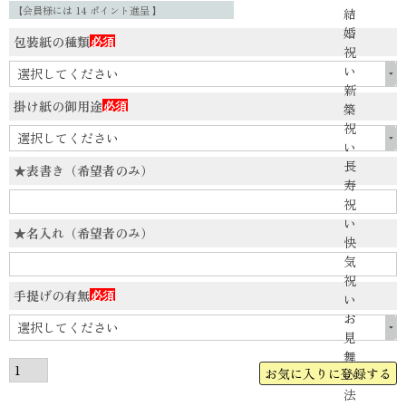
【会員様には
14
ポイント進呈 】
結
婚
包装紙の種類
祝
(必
い
須)
新
掛け紙の御用途
築
(必
祝
須)
い
長
★表書き（希望者のみ）
寿
祝
い
★名入れ（希望者のみ）
快
気
祝
手提げの有無
い
(必
お
須)
見
舞
お気に入りに登録する
い
法