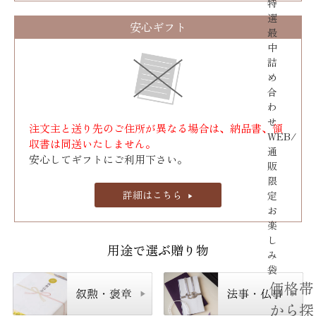
特
選
安心ギフト
最
中
詰
め
合
わ
せ
注文主と送り先のご住所が異なる場合は、納品書、領
WEB/
収書は同送いたしません。
通
安心してギフトにご利用下さい。
販
限
詳細はこちら
定
お
楽
し
用途で選ぶ贈り物
み
袋
価格帯
から探