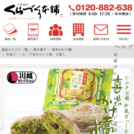
ヘルプ
商品カテゴリ一覧
焼き菓子
喜多のかけ橋
お
和風だっくわーず喜多のかけ橋 ６個入
届
け
に
つ
い
て
お
支
払
い
方
法