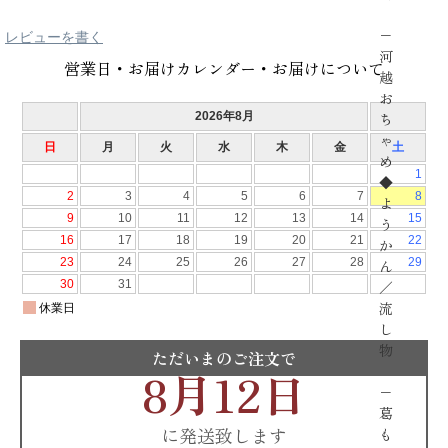
−
レビューを書く
河
営業日・お届けカレンダー・お届けについて
越
お
ち
ゃ
め
◆
よ
う
か
ん
／
流
し
物
ただいまのご注文で
8月12日
−
葛
に発送致します
も