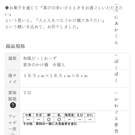
−
◆お菓子を通じて『喜びの多いひとときをお過ごしいただきた
べ
い』
に
という思いと、『人と人をつなぐかけ橋でありたい』
あ
という願いを込めて、お作りしました。
か
く
ん
商品規格
−
個数
和風だっくわーず
ぽ
喜多のかけ橋 ６個入
く
ぽ
箱サ
１９.５ｃｍ×１８.５ｃｍ×６ｃｍ
く
イズ
賞味
７日
−
期限
か
？
わ
ご
アレ
え
ルギ
音
ー表
色
示