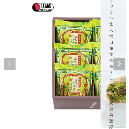
の
方
へ
法
人・
大
口
注
文
会
員
メ
ニ
ュ
ー
新
規
会
員
登
録