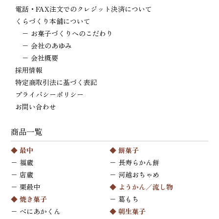
電話・FAX注文でのクレジット決済について
くらづくり本舗について
−
お菓子づくりへのこだわり
−
会社のあゆみ
−
会社概要
採用情報
特定商取引法に基づく表記
プライバシーポリシー
お問い合わせ
商品一覧
◆
最中
◆
餅菓子
−
福蔵
−
長寿らかん餅
−
店蔵
−
河越おちゃめ
−
栗最中
◆
ようかん／流し物
◆
焼き菓子
−
葛もち
−
べにあかくん
◆
朝生菓子