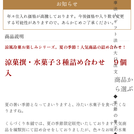
事
お知らせ
法
人
年々仕入れ価格が高騰しております。今後価格や入り数を変更
ギ
する可能性がありますので、あらかじめご了承ください。
フ
ト
商品説明
法
人・
涼風冷菓お楽しみシリーズ。夏の季節！人気商品の詰め合わせ！
大
口
涼菓撰・水菓子３種詰め合わせ ９個
注
入
文
商品か
ら選ぶ
◆
季
夏の暑い季節となってまいりますと、冷たい水菓子を食べたくな
節
りますね。
の
菓
くらづくり本舗では、夏の季節限定販売いたしております人気商
子
品を種類別にて詰め合せをしておりましたが、色々なお味の水菓