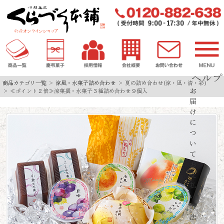
ヘルプ
商品カテゴリ一覧
涼風・水菓子詰め合わせ
夏の詰め合わせ(涼・凪・清・彩)
お
≪ポイント２倍≫涼菓撰・水菓子３種詰め合わせ９個入
届
け
に
つ
い
て
お
支
払
い
方
法