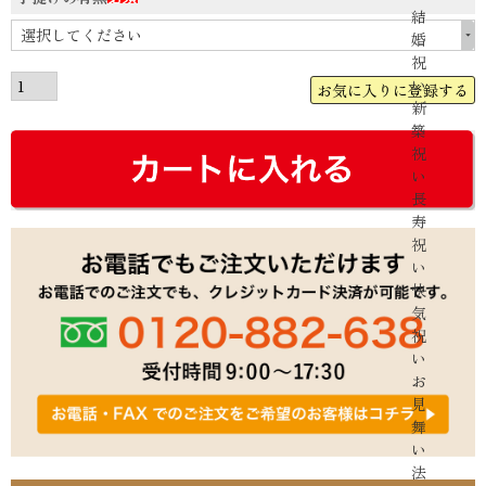
結
(必
婚
須)
祝
い
お気に入りに登録する
新
築
祝
い
長
寿
祝
い
快
気
祝
い
お
見
舞
い
法