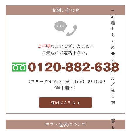
お問い合わせ
−
河
越
お
ち
ゃ
ご不明
な点がございましたら
め
お気軽にお電話下さい。
◆
よ
う
か
ん
（フリーダイヤル：受付時間9:00-18:00
／
/年中無休）
流
し
物
詳細はこちら
−
葛
ギフト包装について
も