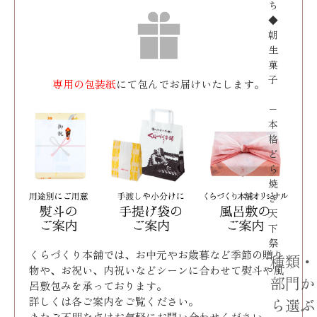
ち
◆
朝
生
菓
子
専用の包装紙
にて包んでお届けいたします。
−
本
格
ど
ら
焼
き
天
下
祭
くらづくり本舗では、お中元やお歳暮など季節の贈り
種類・
物や、お祝い、内祝いなどシーンに合わせて熨斗や風
部門か
呂敷包みを承っております｡
詳しくは各ご案内をご覧ください。
ら選ぶ
またご不明な点はお気軽にお問い合わせください。