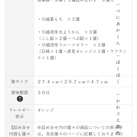
−
べ
に
・川越葛もち ×３個
あ
か
・川越夜舟水ようかん ×３個
く
（こし餡×２個・つぶ餡×１個）
ん
・川越夜舟フルーツゼリー ×３個
（巨峰×１個・清見オレンジ×１個・ラフラン
−
ス×１個）
ぽ
く
ぽ
箱サイズ
２７.４ｃｍ×２０.７ｃｍ×４.７ｃｍ
く
賞味期限
３０日
−
？
か
わ
アレルギー
オレンジ
ご
表示
え
音
【詰め合せ
※詰め合せ内の個々の商品についての表示等
色
内容も個々
は、各自個々のページに記載しておりますの