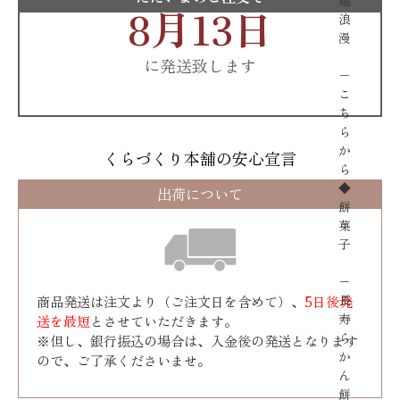
越
8月13日
浪
漫
に発送致します
−
こ
ち
ら
か
くらづくり本舗の安心宣言
ら
◆
出荷について
餅
菓
子
−
長
商品発送は注文より（ご注文日を含めて）、
5日後発
寿
送を最短
とさせていただきます。
ら
※但し、銀行振込の場合は、入金後の発送となります
か
ので、ご了承くださいませ。
ん
餅