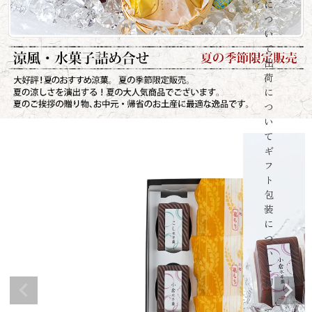
に
つ
い
て
出
荷
に
つ
い
て
ギ
フ
ト
包
装
に
つ
い
て
初
め
て