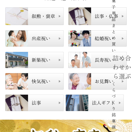
菓
子
単
品
ま
と
め
買
い
詰め合
わせか
ら選ぶ
く
ら
づ
く
り
銘
菓
撰