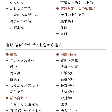
−
ぽくぽく
−
本格どら焼き 天下祭
−
かわごえ音色
◆ 店舗限定／ご予約商品
−
石畳のある街並み
−
今月の上生菓子
−
喜多のかけ橋
−
慶弔菓子
−
川越浪漫
−
赤飯
−
お餅
種類/詰め合わせ/用途から選ぶ
◆ 種類
◆ 用途/特集
−
単品まとめ買い
−
叙勲・褒章
−
最中
−
法事・仏事
−
焼き菓子
−
結婚祝い
−
餅菓子
−
新築祝い
−
ようかん／流し物
−
長寿祝い
−
朝生菓子
−
快気祝い
◆ 詰め合わせ
−
お見舞い
−
くらづくり銘菓撰
−
法事
−
特選 最中詰め合わせ
−
法人ギフト