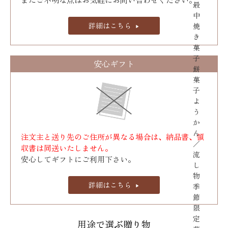
最
中
詳細はこちら
焼
き
菓
子
安心ギフト
餅
菓
子
よ
う
か
ん
注文主と送り先のご住所が異なる場合は、納品書、領
／
収書は同送いたしません。
流
安心してギフトにご利用下さい。
し
物
詳細はこちら
季
節
限
定
用途で選ぶ贈り物