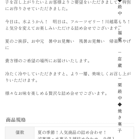
◆
子を召し上がりたいとお客様よりご要望をいただきまして、特別
最
にお作りさせていただきました。
中
今日は、水ようかん！ 明日は、フルーツゼリー！川越葛もち！
−
と気分を変えてお楽しみいただける詰め合せでございます。
福
蔵
夏のご挨拶、お中元 暑中お見舞い 残暑お見舞い 帰省みやげ
に
−
店
貴方様のご希望の場所にお届けいたします。
蔵
冷たく冷やしていただきますと、より一層、美味しくお召し上が
−
りいただけます。
栗
最
様々なお味を楽しめる贅沢な詰め合せでございます。
中
◆
焼
き
商品規格
菓
子
個数
夏の季節！人気商品の詰め合わせ！
涼菓撰・水菓子３種詰め合わせ ９個入