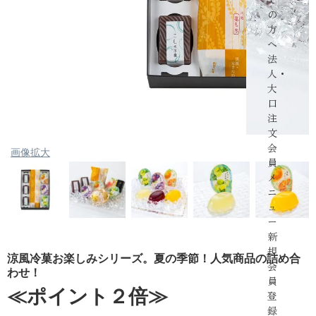
の
方
へ
法
人・
大
口
注
文
会
画像拡大
員
メ
ニ
ュ
ー
新
規
涼風冷菓お楽しみシリーズ。夏の季節！人気商品の詰め合
会
わせ！
員
≪ポイント２倍≫
登
録