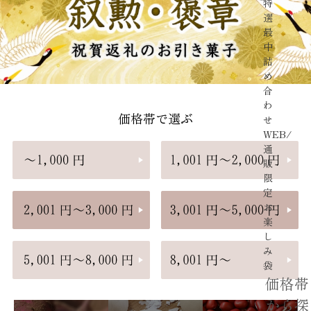
特
選
最
中
詰
め
合
わ
価格帯で選ぶ
せ
WEB/
通
販
限
定
お
楽
し
み
袋
価格帯
から探