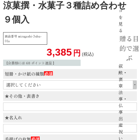
涼菓撰・水菓子３種詰め合わせ
カ
ゴ
を
９個入
見
る
商品番号
mizugashi-3shu-
贈る目
01a
的で選
3,385
税込
ぶ
【会員様には
68
ポイント進呈 】
叙
勲・
短冊・かけ紙の種類
褒
(必
章
須)
法
★その他・表書き
事・
仏
事
★名入れ
出
産
祝
い
手提げの有無