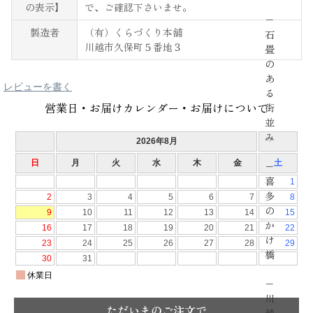
の表示】
で、ご確認下さいませ。
−
製造者
（有）くらづくり本舗
石
川越市久保町５番地３
畳
の
あ
レビューを書く
る
営業日・お届けカレンダー・お届けについて
街
並
み
−
喜
多
の
か
け
橋
−
川
ただいまのご注文で