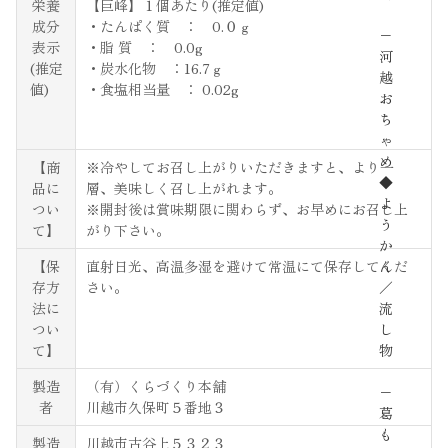
栄養
【巨峰】１個あたり(推定値)
成分
・たんぱく質 ： 0.０ｇ
−
表示
・脂 質 ： 0.0g
河
(推定
・炭水化物 ：16.7ｇ
越
値)
・食塩相当量 ： 0.02g
お
ち
ゃ
め
【商
※冷やしてお召し上がりいただきますと、より一
◆
品に
層、美味しく召し上がれます。
よ
つい
※開封後は賞味期限に関わらず、お早めにお召し上
う
て】
がり下さい。
か
【保
直射日光、高温多湿を避けて常温にて保存してくだ
ん
存方
さい。
／
法に
流
つい
し
て】
物
製造
（有）くらづくり本舗
−
者
川越市久保町５番地３
葛
も
製造
川越市古谷上５３２３