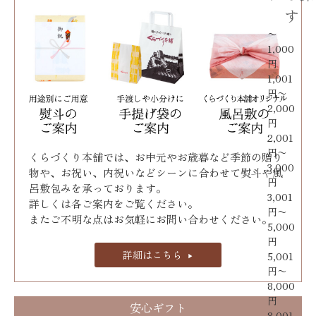
す
〜
1,000
円
1,001
円〜
2,000
円
2,001
円〜
くらづくり本舗では、お中元やお歳暮など季節の贈り
3,000
物や、お祝い、内祝いなどシーンに合わせて熨斗や風
円
呂敷包みを承っております｡
3,001
詳しくは各ご案内をご覧ください。
円〜
またご不明な点はお気軽にお問い合わせください。
5,000
円
詳細はこちら
5,001
円〜
8,000
円
安心ギフト
8,001