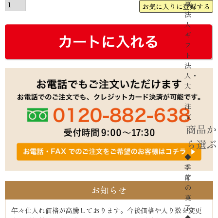
事
お気に入りに登録する
法
人
ギ
フ
ト
法
人・
大
口
注
文
商品か
ら選ぶ
◆
季
節
の
お知らせ
菓
子
年々仕入れ価格が高騰しております。今後価格や入り数を変更