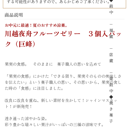
◆
する可能性がありますので、あらかじめご了承ください。
最
中
商品説明
−
お中元に最適！夏のおすすめ涼菓。
福
川越夜舟フルーツゼリー ３個入パッ
蔵
ク（巨峰）
−
店
蔵
果実の食感。 そのままに 菓子職人の思いを込めて
−
「果実の食感」にかけた「できる限り、果実そのものの美味しさ
栗
を伝えたい」という菓子職人の思い、その思いから、果実の食し
最
た時の「食感」に注目しました。
中
◆
改良に改良を重ね、新しい素材を生かして！シャインマスカッ
焼
ト！が新発売！
き
菓
透き通った涼やかな姿。
子
彩り豊かな瑞々しい果汁がいっぱいの三種の涼味です。