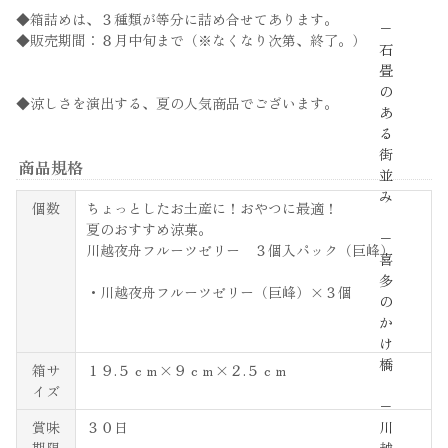
◆箱詰めは、３種類が等分に詰め合せてあります。
−
◆販売期間：８月中旬まで（※なくなり次第、終了。）
石
畳
の
◆涼しさを演出する、夏の人気商品でございます。
あ
る
街
商品規格
並
み
個数
ちょっとしたお土産に！おやつに最適！
夏のおすすめ涼菓。
−
川越夜舟フルーツゼリー ３個入パック（巨峰）
喜
多
・川越夜舟フルーツゼリー（巨峰）×３個
の
か
け
橋
箱サ
１９.５ｃｍ×９ｃｍ×２.５ｃｍ
イズ
−
賞味
３０日
川
期限