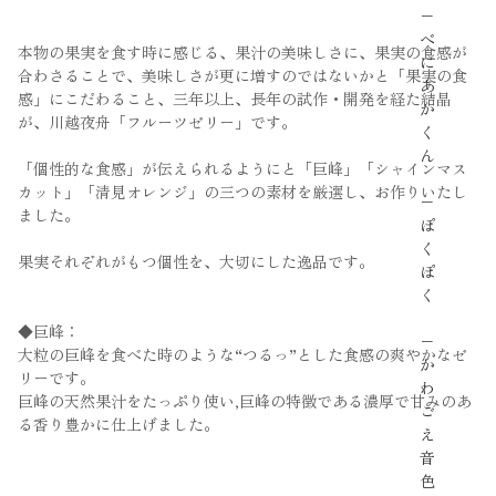
−
べ
本物の果実を食す時に感じる、果汁の美味しさに、果実の食感が
に
合わさることで、美味しさが更に増すのではないかと「果実の食
あ
感」にこだわること、三年以上、長年の試作・開発を経た結晶
か
が、川越夜舟「フルーツゼリー」です。
く
ん
「個性的な食感」が伝えられるようにと「巨峰」「シャインマス
カット」「清見オレンジ」の三つの素材を厳選し、お作りいたし
−
ました。
ぽ
く
果実それぞれがもつ個性を、大切にした逸品です。
ぽ
く
◆巨峰：
−
大粒の巨峰を食べた時のような“つるっ”とした食感の爽やかなゼ
か
リーです。
わ
巨峰の天然果汁をたっぷり使い,巨峰の特徴である濃厚で甘みのあ
ご
る香り豊かに仕上げました。
え
音
色