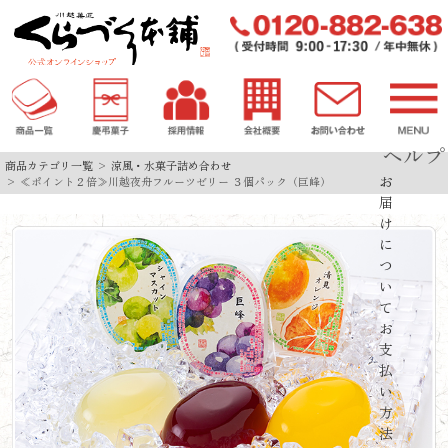
ヘルプ
商品カテゴリ一覧
涼風・水菓子詰め合わせ
お
≪ポイント２倍≫川越夜舟フルーツゼリー ３個パック（巨峰）
届
け
に
つ
い
て
お
支
払
い
方
法