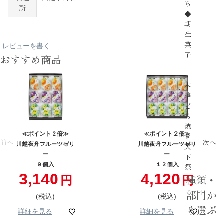
ち
所
◆
朝
生
菓
レビューを書く
子
おすすめ商品
−
本
格
ど
ら
焼
≪ポイント２倍≫
≪ポイント２倍≫
き
前へ
次へ
川越夜舟フルーツゼリ
川越夜舟フルーツゼリ
天
ー
ー
下
９個入
１２個入
祭
3,140
4,120
種類・
部門か
税込
税込
ら選ぶ
詳細を見る
詳細を見る