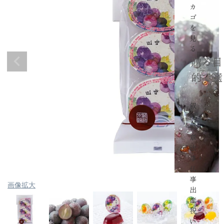
カ
ゴ
を
見
る
贈る目
的で選
ぶ
叙
勲・
褒
章
法
事・
仏
事
画像拡大
出
産
祝
い