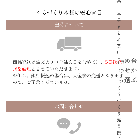
菓
子
くらづくり本舗の安心宣言
単
品
出荷について
ま
と
め
買
い
詰め合
商品発送は注文より（ご注文日を含めて）、
5日後発
送を最短
とさせていただきます。
わせか
※但し、銀行振込の場合は、入金後の発送となります
ら選ぶ
ので、ご了承くださいませ。
く
ら
づ
お問い合わせ
く
り
銘
菓
撰