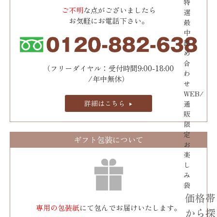
特
ご不明
な点がございましたら
選
お気軽にお電話下さい。
最
中
詰
め
合
（フリーダイヤル：受付時間9:00-18:00
わ
/年中無休）
せ
WEB/
詳細はこちら
通
販
限
定
ギフト包装について
お
楽
し
み
袋
価格帯
専用の包装紙
にて包んでお届けいたします。
から探