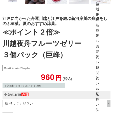
結
婚
祝
江戸に向かった舟運川越と江戸を結ぶ新河岸川の舟路をし
い
のぶ涼菓。夏のおすすめ涼菓。
新
築
≪ポイント２倍≫
祝
い
川越夜舟フルーツゼリー
長
寿
３個パック（巨峰）
祝
い
快
商品番号
ks2-03-kyoho
気
960
祝
税込
い
【会員様には
19
ポイント進呈 】
お
見
小袋の有無
舞
(必
い
須)
法