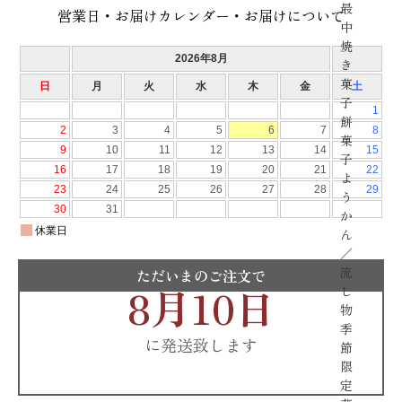
最
営業日・お届けカレンダー・お届けについて
中
焼
き
菓
子
餅
菓
子
よ
う
か
ん
／
流
ただいまのご注文で
8月10日
し
物
季
に発送致します
節
限
定