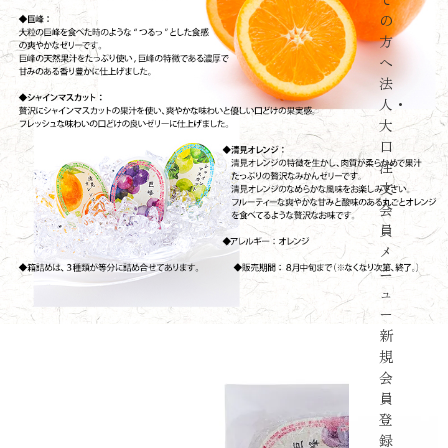
の
方
へ
法
人・
大
口
注
文
会
員
メ
ニ
ュ
ー
新
規
会
員
登
録