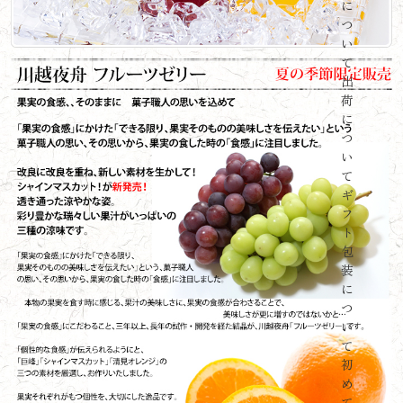
に
つ
い
て
出
荷
に
つ
い
て
ギ
フ
ト
包
装
に
つ
い
て
初
め
て