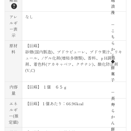
越
？
浪
漫
アレ
なし
ルギ
−
ー表
こ
示
ち
ら
原材
【巨峰】
か
料
砂糖(国内製造)、ブドウピューレ、ブドウ果汁、リキ
ら
ュール、/ゲル化剤(増粘多糖類)、香料、ｐH調整
◆
剤、着色料(アカキャベツ、クチナシ)、酸化防止剤
餅
(V,C)
菓
子
内容
【巨峰】 １個 ６５ｇ
−
量
長
エネ
【巨峰】１個あたり：66.96kcal
寿
ルギ
ら
ー(推
か
定値)
ん
餅