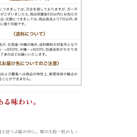
ある味わい。
道小豆つぶ餡の中に、栗の大粒一粒が入っ