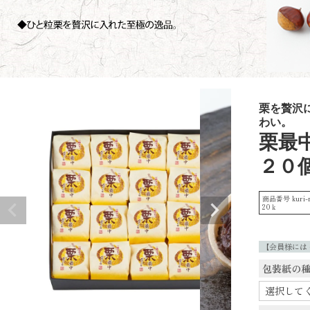
栗を贅沢
わい。
栗最
２０
商品番号
kuri-
20ｋ
【会員様には
包装紙の