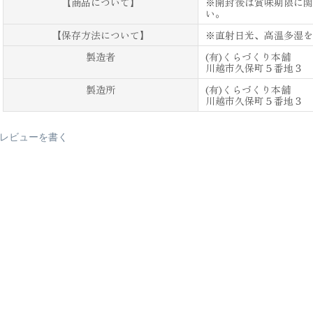
【商品について】
※開封後は賞味期限に関
い。
【保存方法について】
※直射日光、高温多湿を
製造者
(有)くらづくり本舗
川越市久保町５番地３
製造所
(有)くらづくり本舗
川越市久保町５番地３
レビューを書く