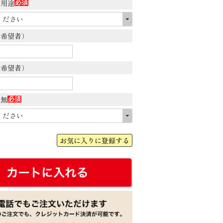
御用途
(必
須)
（希望者）
（希望者）
有無
(必
須)
お気に入りに登録する