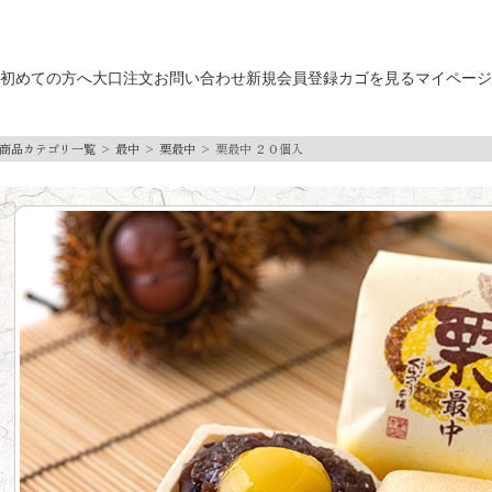
初めての方へ
大口注文
お問い合わせ
新規会員登録
カゴを見る
マイページ
商品カテゴリ一覧
最中
栗最中
栗最中 ２０個入