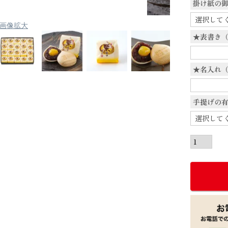
掛け紙の
画像拡大
★表書き
★名入れ
手提げの