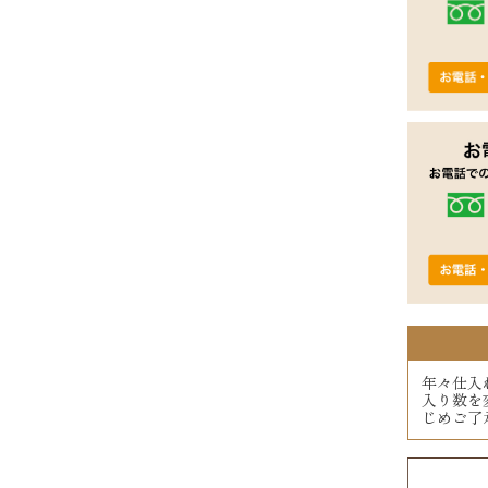
年々仕入
入り数を
じめご了