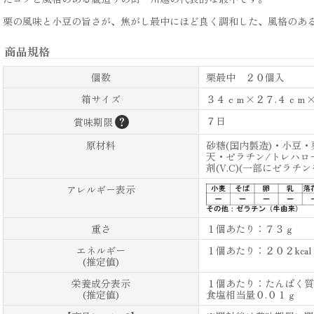
栗の風味と小豆の旨さが、焦がし最中にほど良く調和した、風格のあ
商品規格
個数
栗最中 ２０個入
箱サイズ
３４ｃｍ×２７.４ｃｍ×
？
７日
賞味期限
原材料
砂糖(国内製造)・小豆・
天・ゼラチン/トレハロ
剤(V.C)(一部にゼラチン
アレルギー表示
重さ
１個あたり：７３ｇ
エネルギー
１個あたり：２０２kcal
(推定値)
栄養成分表示
１個あたり：たんぱく質３
(推定値)
食塩相当量０.０１ｇ