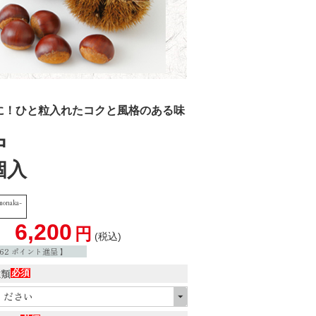
に！ひと粒入れたコクと風格のある味
中
個入
monaka-
6,200
税込
62
ポイント進呈 】
種類
(必
須)