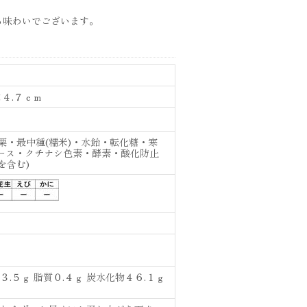
る味わいでございます。
４.７ｃｍ
栗・最中種(糯米)・水飴・転化糖・寒
ース・クチナシ色素・酵素・酸化防止
を含む)
.５ｇ 脂質０.４ｇ 炭水化物４６.１ｇ