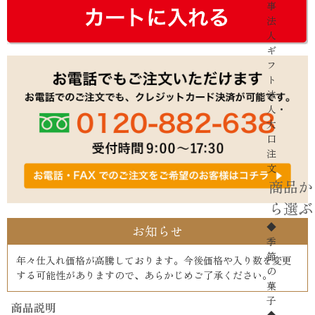
事
法
人
ギ
フ
ト
法
人・
大
口
注
文
商品か
ら選ぶ
◆
お知らせ
季
節
年々仕入れ価格が高騰しております。今後価格や入り数を変更
の
する可能性がありますので、あらかじめご了承ください。
菓
子
商品説明