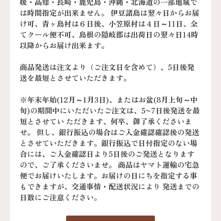
媛・高知・長崎・鹿児島・沖縄・北海道の一部地域で
は時間指定が出来ません。 伊豆諸島は翌々日からお届
け可、青ヶ島村は６日後、小笠原村は４日～11日、全
てクール便不可、島根の隠岐郡は出荷日の翌々日14時
以降からお届け出来ます。
商品発送は注文より（ご注文日を含めて）、5日後発
送を最短とさせていただきます。
※年末年始(12月～1月3日)、またはお盆(8月上旬～中
旬)の期間中にいただいたご注文は、5~7日後発送を最
短とさせてい ただきます、何卒、御了承くださいま
せ。 但し、銀行振込の場合はご入金確認確認後の発送
とさせていただきます。銀行振込で日付指定のない場
合には、ご入金確認日より5日後のご発送となります
ので、ご了承くださいませ。 商品はヤマト運輸の宅急
便でお届けいたします。お届けの日にちを指定する事
もできますが、交通事情・配送状況により 発送までの
日数にご注意ください。