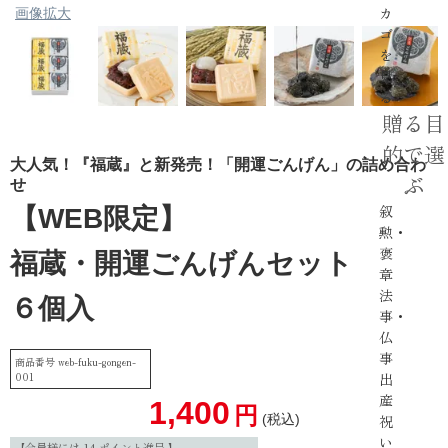
カ
画像拡大
ゴ
を
見
る
贈る目
的で選
大人気！『福蔵』と新発売！「開運ごんげん」の詰め合わ
ぶ
せ
叙
【WEB限定】
勲・
褒
福蔵・開運ごんげんセット
章
法
６個入
事・
仏
事
商品番号
web-fuku-gongen-
001
出
産
1,400
税込
祝
い
【会員様には
14
ポイント進呈 】