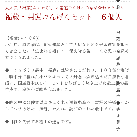
◆
最
大人気「福蔵(ふくぐら)」と開運ごんげんの詰め合わせセット
中
福蔵・開運ごんげんセット ６個入
−
福
【福蔵(ふくぐら)】
蔵
小江戸川越の蔵は、耐火建築として大切なものを守る役割を担っ
てきました。
「生まれる福」・「伝え守る蔵」
こんな思いを込め
−
てつくられました。
店
蔵
◆「くらづくり最中 福蔵」は旨さにこだわり、１００％北海道
十勝平野で穫れた小豆をふっくらと丹念に炊き込んだ自家製小倉
−
餡に、国産餅米100パーセントを芳ばしく焼き上げた最上級の最
栗
中皮で自家製小豆餡を包みました。
最
中
◆餡の中には佐賀県産ひよく米と滋賀県産羽二重糯の特徴を活か
◆
してつきあげた
「福餅」
を入れ、調和のとれた最中です。
焼
き
◆自社を代表する極上の逸品です。
菓
子