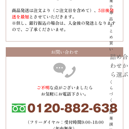
菓
子
商品発送は注文より（ご注文日を含めて）、
5日後発
単
送を最短
とさせていただきます。
品
※但し、銀行振込の場合は、入金後の発送となります
ま
ので、ご了承くださいませ。
と
め
買
い
お問い合わせ
詰め合
わせか
ら選ぶ
く
ご不明
な点がございましたら
ら
お気軽にお電話下さい。
づ
く
り
銘
菓
（フリーダイヤル：受付時間9:00-18:00
撰
/年中無休）