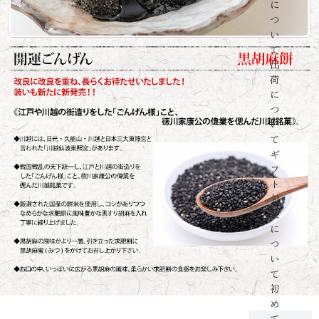
に
つ
い
て
出
荷
に
つ
い
て
ギ
フ
ト
包
装
に
つ
い
て
初
め
て