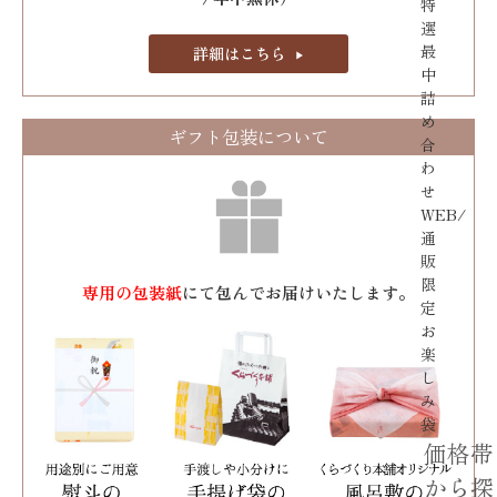
特
選
最
詳細はこちら
中
詰
め
ギフト包装について
合
わ
せ
WEB/
通
販
限
専用の包装紙
にて包んでお届けいたします。
定
お
楽
し
み
袋
価格帯
から探