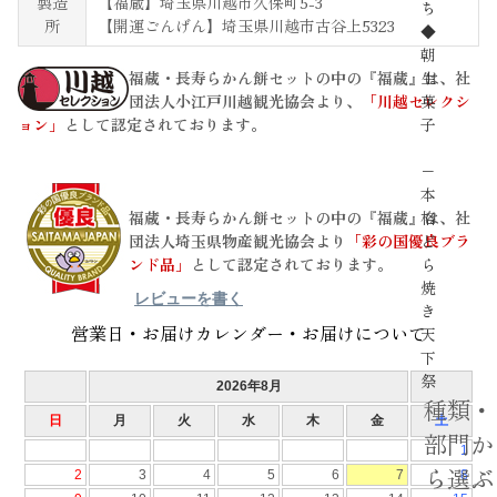
製造
【福蔵】埼玉県川越市久保町5-3
ち
所
【開運ごんげん】埼玉県川越市古谷上5323
◆
朝
生
福蔵・長寿らかん餅セットの中の
『福蔵』
は、社
菓
団法人小江戸川越観光協会より、
「川越セレクシ
子
ョン」
として認定されております。
−
本
格
福蔵・長寿らかん餅セットの中の
『福蔵』
は、社
ど
団法人埼玉県物産観光協会より
「彩の国優良ブラ
ら
ンド品」
として認定されております。
焼
レビューを書く
き
営業日・お届けカレンダー・お届けについて
天
下
祭
種類・
部門か
ら選ぶ