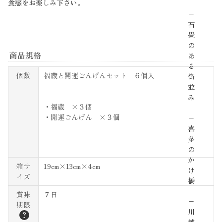
食感をお楽しみ下さい。
−
石
畳
の
商品規格
あ
る
個数
福蔵と開運ごんげんセット ６個入
街
並
み
・福蔵 ×３個
・開運ごんげん ×３個
−
喜
多
の
か
箱サ
19cm×13cm×4cm
け
イズ
橋
賞味
７日
−
期限
川
？