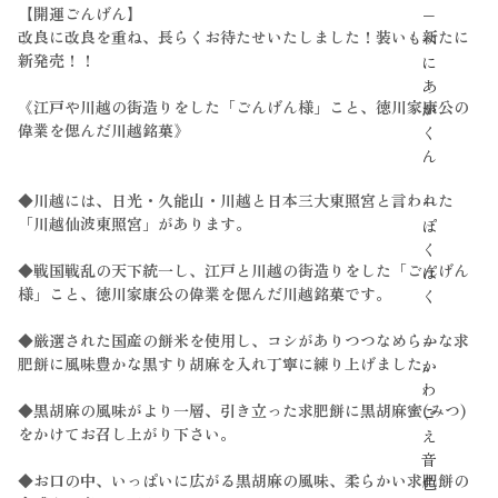
【開運ごんげん】
−
改良に改良を重ね、長らくお待たせいたしました！装いも新たに
べ
新発売！！
に
あ
《江戸や川越の街造りをした「ごんげん様」こと、徳川家康公の
か
偉業を偲んだ川越銘菓》
く
ん
◆川越には、日光・久能山・川越と日本三大東照宮と言われた
−
「川越仙波東照宮」があります。
ぽ
く
◆戦国戦乱の天下統一し、江戸と川越の街造りをした「ごんげん
ぽ
様」こと、徳川家康公の偉業を偲んだ川越銘菓です。
く
◆厳選された国産の餅米を使用し、コシがありつつなめらかな求
−
肥餅に風味豊かな黒すり胡麻を入れ丁寧に練り上げました。
か
わ
◆黒胡麻の風味がより一層、引き立った求肥餅に黒胡麻蜜(みつ)
ご
をかけてお召し上がり下さい。
え
音
◆お口の中、いっぱいに広がる黒胡麻の風味、柔らかい求肥餅の
色