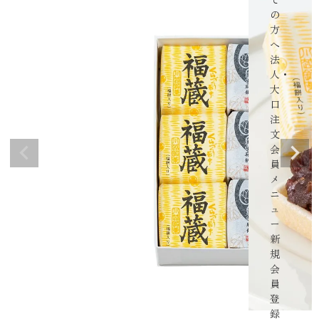
の
方
へ
法
人・
大
口
注
文
会
員
メ
ニ
ュ
ー
新
規
会
員
登
録