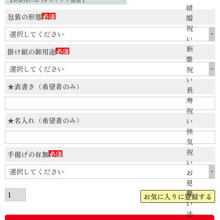
結
包装の形態
婚
(必
祝
須)
い
新
掛け紙の御用途
築
(必
祝
須)
い
★表書き（希望者のみ）
長
寿
祝
★名入れ（希望者のみ）
い
快
気
祝
手提げの有無
い
(必
お
須)
見
舞
お気に入りに登録する
い
法