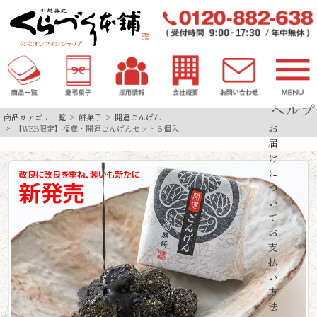
ヘルプ
商品カテゴリ一覧
餅菓子
開運ごんげん
お
【WEB限定】福蔵・開運ごんげんセット６個入
届
け
に
つ
い
て
お
支
払
い
方
法