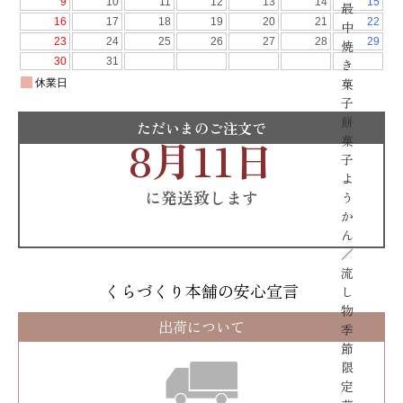
最
中
焼
き
菓
子
餅
ただいまのご注文で
8月11日
菓
子
よ
に発送致します
う
か
ん
／
流
くらづくり本舗の安心宣言
し
物
出荷について
季
節
限
定