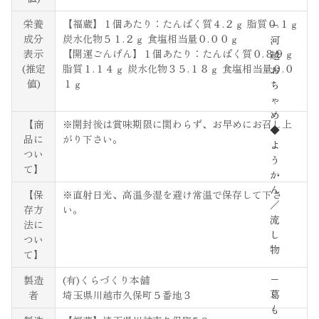
栄養
【福蔵】１個あたり：たんぱく質４.２ｇ 脂質０.１ｇ
−
成分
炭水化物５１.２ｇ 食塩相当量０.００ｇ
河
表示
【開運ごんげん】１個あたり：たんぱく質０.８９ｇ
越
(推定
脂質１.１４ｇ 炭水化物３５.１８ｇ 食塩相当量０.０
お
値)
１ｇ
ち
ゃ
め
【商
※開封後は賞味期限に関わらず、お早めにお召し上
◆
品に
がり下さい。
よ
つい
う
て】
か
ん
【保
※直射日光、高温多湿を避け常温で保存して下さ
／
存方
い。
流
法に
し
つい
物
て】
−
製造
(有)くらづくり本舗
葛
者
埼玉県川越市久保町５番地３
も