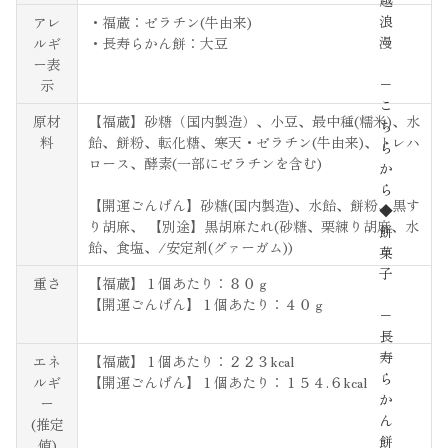
越
浪
アレ
・福蔵：ゼラチン(牛由来)
漫
ルギ
・長寿らかん餅：大豆
ー表
−
示
こ
原材
【福蔵】砂糖（国内製造）、小豆、最中種(糯米)、水
ち
料
飴、餅粉、転化糖、寒天・ゼラチン(牛由来)、トレハ
ら
ロース、酵素(一部にゼラチンを含む)
か
ら
【開運ごんげん】砂糖(国内製造)、水飴、餅粉、黒す
◆
り胡麻、 【別途】黒胡麻たれ(砂糖、栗練り胡麻、水
餅
飴、食塩、/安定剤(グァーガム))
菓
子
重さ
【福蔵】１個あたり：８０ｇ
【開運ごんげん】１個あたり：４０ｇ
−
長
寿
エネ
【福蔵】１個あたり：２２３kcal
ら
ルギ
【開運ごんげん】１個あたり：１５４.６kcal
か
ー
ん
(推定
餅
値)