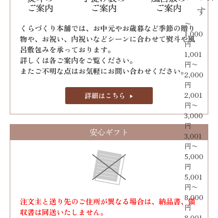
す
〜
くらづくり本舗では、お中元やお歳暮など季節の贈り
1,000
物や、お祝い、内祝いなどシーンに合わせて熨斗や風
円
呂敷包みを承っております｡
1,001
詳しくは各ご案内をご覧ください。
円〜
またご不明な点はお気軽にお問い合わせください。
2,000
円
2,001
詳細はこちら
円〜
3,000
円
安心ギフト
3,001
円〜
5,000
円
5,001
円〜
8,000
注文主と送り先のご住所が異なる場合は、納品書、領
円
収書は同送いたしません。
8,001