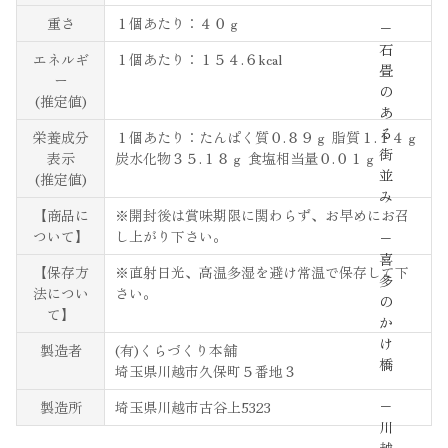
重さ
１個あたり：４０ｇ
−
石
エネルギ
１個あたり：１５４.６kcal
畳
ー
の
(推定値)
あ
る
栄養成分
１個あたり：たんぱく質０.８９ｇ 脂質１.１４ｇ
街
表示
炭水化物３５.１８ｇ 食塩相当量０.０１ｇ
並
(推定値)
み
【商品に
※開封後は賞味期限に関わらず、お早めにお召
ついて】
し上がり下さい。
−
喜
【保存方
※直射日光、高温多湿を避け常温で保存して下
多
法につい
さい。
の
て】
か
け
製造者
(有)くらづくり本舗
橋
埼玉県川越市久保町５番地３
−
製造所
埼玉県川越市古谷上5323
川