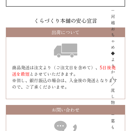
−
河
くらづくり本舗の安心宣言
越
お
出荷について
ち
ゃ
め
◆
よ
う
商品発送は注文より（ご注文日を含めて）、
5日後発
か
送を最短
とさせていただきます。
ん
※但し、銀行振込の場合は、入金後の発送となります
／
ので、ご了承くださいませ。
流
し
物
お問い合わせ
−
葛
も