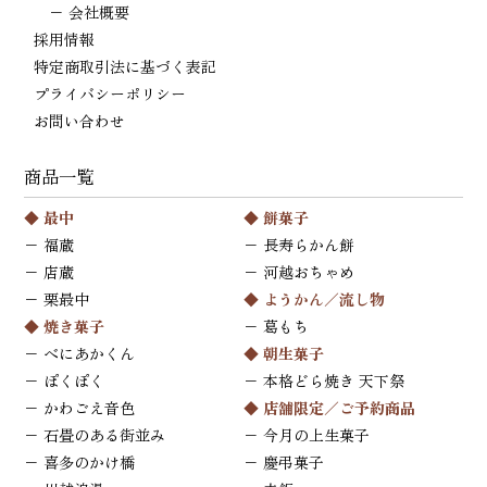
−
会社概要
採用情報
特定商取引法に基づく表記
プライバシーポリシー
お問い合わせ
商品一覧
◆
最中
◆
餅菓子
−
福蔵
−
長寿らかん餅
−
店蔵
−
河越おちゃめ
−
栗最中
◆
ようかん／流し物
◆
焼き菓子
−
葛もち
−
べにあかくん
◆
朝生菓子
−
ぽくぽく
−
本格どら焼き 天下祭
−
かわごえ音色
◆ 店舗限定／ご予約商品
−
石畳のある街並み
−
今月の上生菓子
−
喜多のかけ橋
−
慶弔菓子