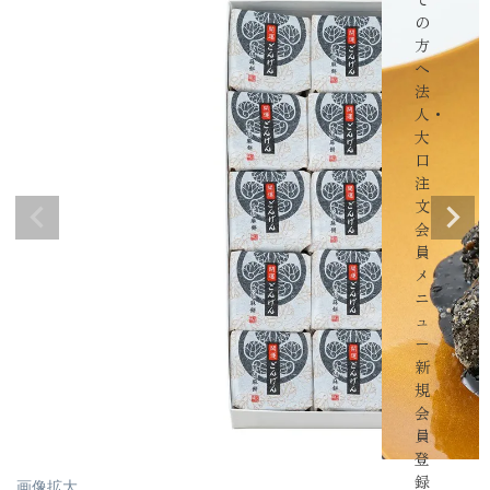
の
方
へ
法
人・
大
口
注
文
会
員
メ
ニ
ュ
ー
新
規
会
員
登
録
画像拡大