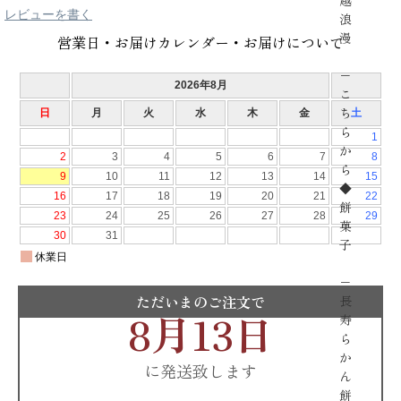
越
レビューを書く
浪
漫
営業日・お届けカレンダー・お届けについて
−
こ
ち
ら
か
ら
◆
餅
菓
子
−
ただいまのご注文で
長
8月13日
寿
ら
か
に発送致します
ん
餅