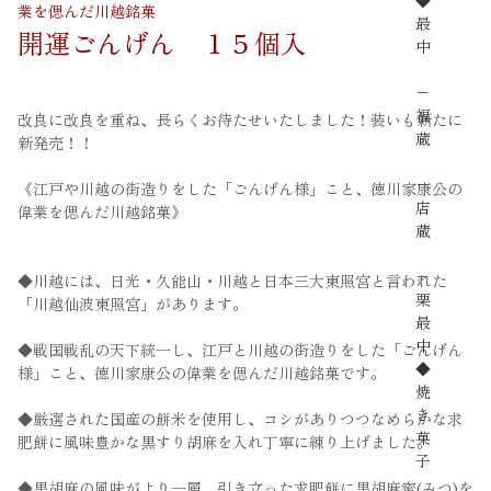
◆
業を偲んだ川越銘菓
最
開運ごんげん １５個入
中
−
福
改良に改良を重ね、長らくお待たせいたしました！装いも新たに
蔵
新発売！！
−
《江戸や川越の街造りをした「ごんげん様」こと、徳川家康公の
店
偉業を偲んだ川越銘菓》
蔵
−
◆川越には、日光・久能山・川越と日本三大東照宮と言われた
栗
「川越仙波東照宮」があります。
最
中
◆戦国戦乱の天下統一し、江戸と川越の街造りをした「ごんげん
◆
様」こと、徳川家康公の偉業を偲んだ川越銘菓です。
焼
き
◆厳選された国産の餅米を使用し、コシがありつつなめらかな求
菓
肥餅に風味豊かな黒すり胡麻を入れ丁寧に練り上げました。
子
◆黒胡麻の風味がより一層、引き立った求肥餅に黒胡麻蜜(みつ)を