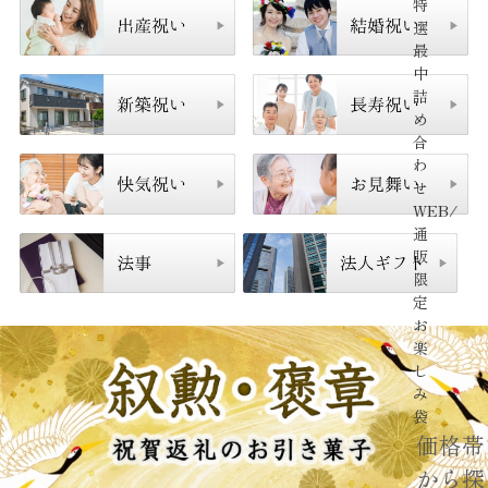
特
選
最
中
詰
め
合
わ
せ
WEB/
通
販
限
定
お
楽
し
み
袋
価格帯
から探