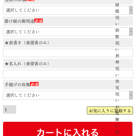
結
(必
婚
須)
祝
掛け紙の御用途
い
(必
新
須)
築
★表書き（希望者のみ）
祝
い
長
寿
★名入れ（希望者のみ）
祝
い
快
手提げの有無
気
(必
祝
須)
い
お
お気に入りに登録する
見
舞
い
法