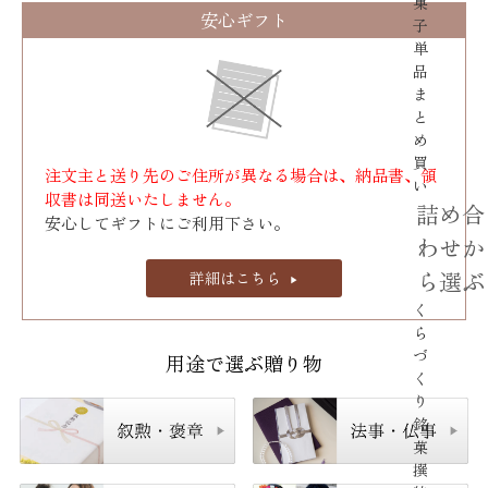
菓
安心ギフト
子
単
品
ま
と
め
買
注文主と送り先のご住所が異なる場合は、納品書、領
い
収書は同送いたしません。
詰め合
安心してギフトにご利用下さい。
わせか
ら選ぶ
詳細はこちら
く
ら
づ
用途で選ぶ贈り物
く
り
銘
菓
撰