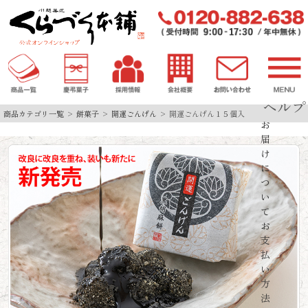
ヘルプ
商品カテゴリ一覧
餅菓子
開運ごんげん
開運ごんげん１５個入
お
届
け
に
つ
い
て
お
支
払
い
方
法