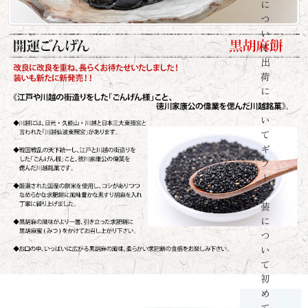
に
つ
い
て
出
荷
に
つ
い
て
ギ
フ
ト
包
装
に
つ
い
て
初
め
て