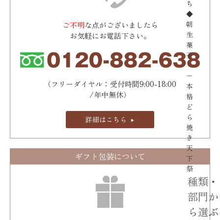
ち
◆
朝
ご不明
な点がございましたら
生
お気軽にお電話下さい。
菓
子
−
（フリーダイヤル：受付時間9:00-18:00
本
/年中無休）
格
ど
ら
詳細はこちら
焼
き
天
ギフト包装について
下
祭
種類・
部門か
ら選ぶ