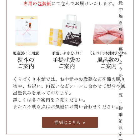
最
専用の包装紙
にて包んでお届けいたします。
中
焼
き
菓
子
餅
菓
子
よ
う
か
くらづくり本舗では、お中元やお歳暮など季節の贈り
ん
物や、お祝い、内祝いなどシーンに合わせて熨斗や風
／
呂敷包みを承っております｡
流
詳しくは各ご案内をご覧ください。
し
またご不明な点はお気軽にお問い合わせください。
物
季
節
詳細はこちら
限
定