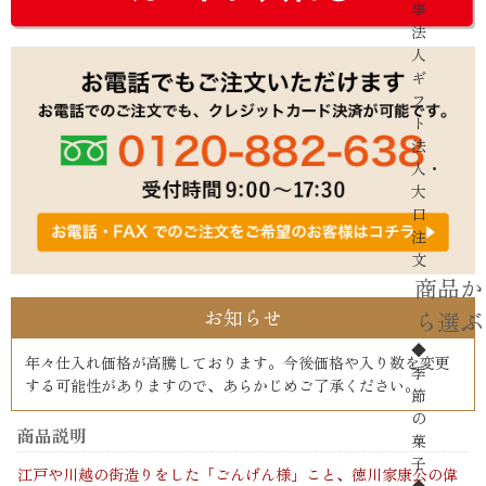
事
法
人
ギ
フ
ト
法
人・
大
口
注
文
商品か
お知らせ
ら選ぶ
◆
年々仕入れ価格が高騰しております。今後価格や入り数を変更
季
する可能性がありますので、あらかじめご了承ください。
節
の
商品説明
菓
子
江戸や川越の街造りをした「ごんげん様」こと、徳川家康公の偉