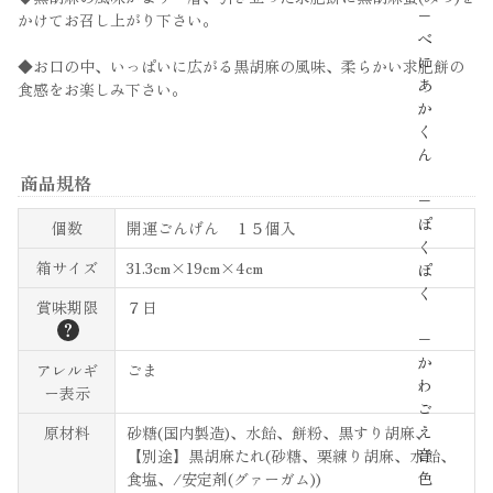
−
かけてお召し上がり下さい。
べ
に
◆お口の中、いっぱいに広がる黒胡麻の風味、柔らかい求肥餅の
あ
食感をお楽しみ下さい。
か
く
ん
商品規格
−
ぽ
個数
開運ごんげん １５個入
く
箱サイズ
31.3cm×19cm×4cm
ぽ
く
賞味期限
７日
？
−
か
アレルギ
ごま
わ
ー表示
ご
え
原材料
砂糖(国内製造)、水飴、餅粉、黒すり胡麻、
音
【別途】黒胡麻たれ(砂糖、栗練り胡麻、水飴、
色
食塩、/安定剤(グァーガム))