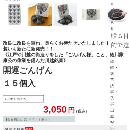
カ
ゴ
を
見
る
贈る目
的で選
改良に改良を重ね、長らくお待たせいたしました！
装いも新たに新発売！！
ぶ
《江戸や川越の街造りをした「ごんげん様」こと、徳川家
康公の偉業を偲んだ川越銘菓》
叙
勲・
開運ごんげん
褒
章
１５個入
法
事・
仏
商品番号
MGS2-15
事
3,050
出
税込
産
【会員様には
31
ポイント進呈 】
祝
い
包装の形態