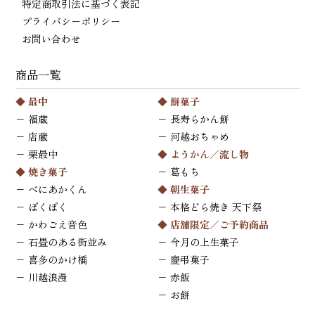
特定商取引法に基づく表記
プライバシーポリシー
お問い合わせ
商品一覧
◆
最中
◆
餅菓子
−
福蔵
−
長寿らかん餅
−
店蔵
−
河越おちゃめ
−
栗最中
◆
ようかん／流し物
◆
焼き菓子
−
葛もち
−
べにあかくん
◆
朝生菓子
−
ぽくぽく
−
本格どら焼き 天下祭
−
かわごえ音色
◆ 店舗限定／ご予約商品
−
石畳のある街並み
−
今月の上生菓子
−
喜多のかけ橋
−
慶弔菓子
−
川越浪漫
−
赤飯
−
お餅