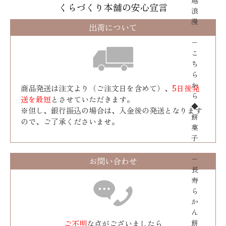
越
くらづくり本舗の安心宣言
浪
漫
出荷について
−
こ
ち
ら
か
商品発送は注文より（ご注文日を含めて）、
5日後発
ら
送を最短
とさせていただきます。
◆
※但し、銀行振込の場合は、入金後の発送となります
餅
ので、ご了承くださいませ。
菓
子
−
お問い合わせ
長
寿
ら
か
ん
餅
ご不明
な点がございましたら