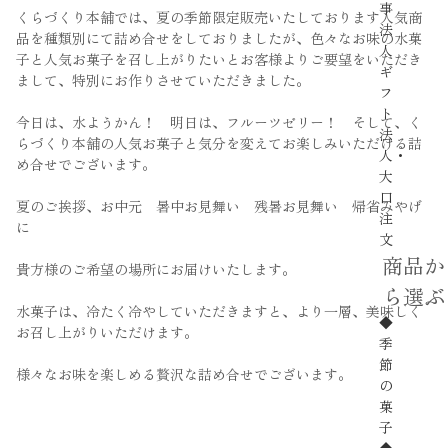
事
くらづくり本舗では、夏の季節限定販売いたしております人気商
法
品を種類別にて詰め合せをしておりましたが、色々なお味の水菓
人
子と人気お菓子を召し上がりたいとお客様よりご要望をいただき
ギ
まして、特別にお作りさせていただきました。
フ
ト
今日は、水ようかん！ 明日は、フルーツゼリー！ そして、く
法
らづくり本舗の人気お菓子と気分を変えてお楽しみいただける詰
人・
め合せでございます。
大
口
夏のご挨拶、お中元 暑中お見舞い 残暑お見舞い 帰省みやげ
注
に
文
商品か
貴方様のご希望の場所にお届けいたします。
ら選ぶ
水菓子は、冷たく冷やしていただきますと、より一層、美味しく
◆
お召し上がりいただけます。
季
節
様々なお味を楽しめる贅沢な詰め合せでございます。
の
菓
子