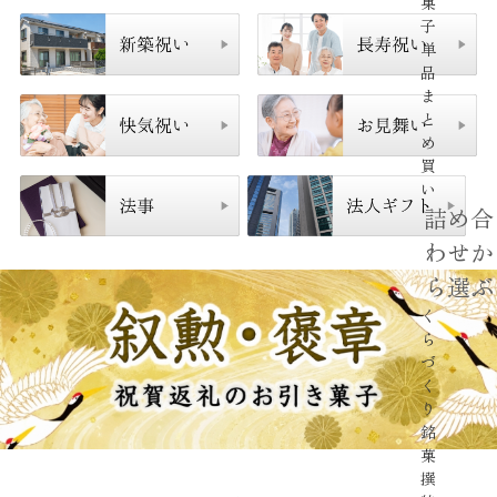
菓
子
単
品
ま
と
め
買
い
詰め合
わせか
ら選ぶ
く
ら
づ
く
り
銘
菓
撰