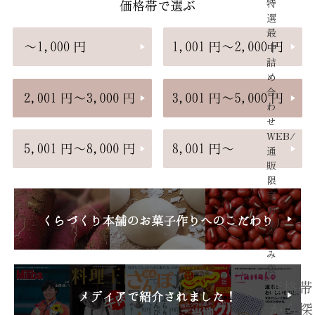
特
価格帯で選ぶ
選
最
中
詰
め
合
わ
せ
WEB/
通
販
限
定
お
楽
し
み
袋
価格帯
から探