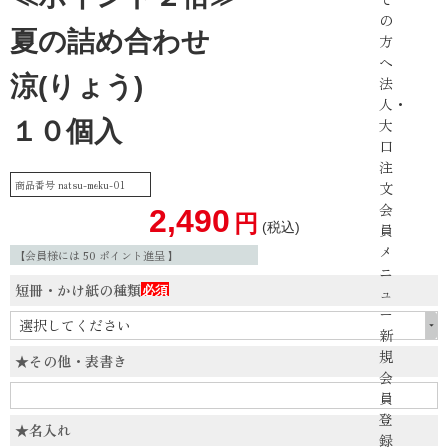
の
夏の詰め合わせ
方
へ
涼(りょう)
法
人・
大
１０個入
口
注
商品番号
natsu-meku-01
文
会
2,490
税込
員
メ
【会員様には
50
ポイント進呈 】
ニ
短冊・かけ紙の種類
ュ
(必
ー
須)
新
規
★その他・表書き
会
員
登
★名入れ
録