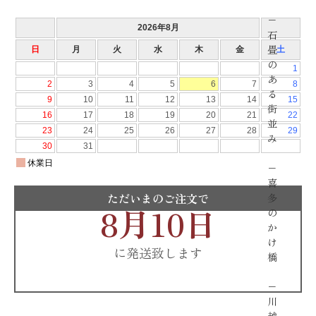
−
石
畳
の
あ
る
街
並
み
−
喜
ただいまのご注文で
多
8月10日
の
か
け
に発送致します
橋
−
川