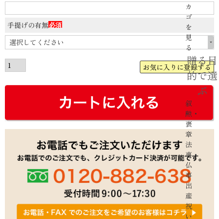
カ
ゴ
手提げの有無
を
(必
見
須)
る
贈る目
お気に入りに登録する
的で選
ぶ
叙
勲・
褒
章
法
事・
仏
事
出
産
祝
い