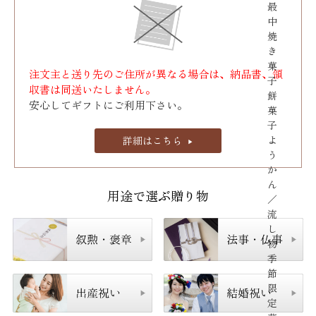
最
中
焼
き
菓
注文主と送り先のご住所が異なる場合は、納品書、領
子
収書は同送いたしません。
餅
安心してギフトにご利用下さい。
菓
子
よ
詳細はこちら
う
か
ん
用途で選ぶ贈り物
／
流
し
物
季
節
限
定