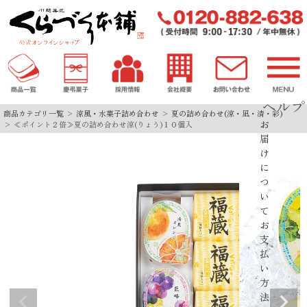
ヘルプ
商品カテゴリ一覧
涼風・水菓子詰め合わせ
夏の詰め合わせ(涼・凪・清・彩)
お
≪ポイント２倍≫夏の詰め合わせ涼(りょう)１０個入
届
け
に
つ
い
て
お
支
払
い
方
法