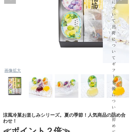
に
つ
い
て
出
荷
に
つ
い
て
ギ
フ
画像拡大
ト
包
装
に
つ
い
て
涼風冷菓お楽しみシリーズ。夏の季節！人気商品の詰め合
初
わせ！
め
≪ポイント２倍≫
て