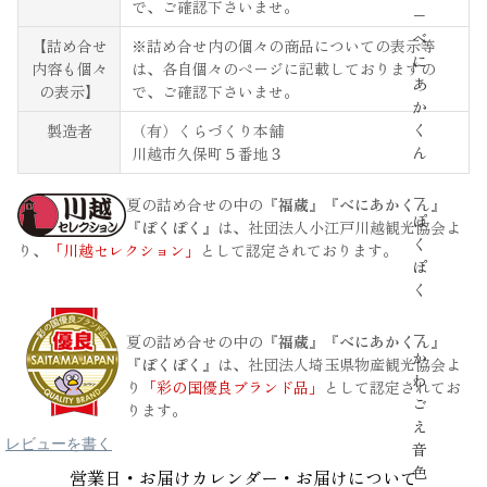
で、ご確認下さいませ。
−
べ
【詰め合せ
※詰め合せ内の個々の商品についての表示等
に
内容も個々
は、各自個々のページに記載しておりますの
あ
の表示】
で、ご確認下さいませ。
か
く
製造者
（有）くらづくり本舗
ん
川越市久保町５番地３
−
夏の詰め合せの中の
『福蔵』『べにあかくん』
ぽ
『ぽくぽく』
は、社団法人小江戸川越観光協会よ
く
り、
「川越セレクション」
として認定されております。
ぽ
く
−
夏の詰め合せの中の
『福蔵』『べにあかくん』
か
『ぽくぽく』
は、社団法人埼玉県物産観光協会よ
わ
り
「彩の国優良ブランド品」
として認定されてお
ご
ります。
え
レビューを書く
音
色
営業日・お届けカレンダー・お届けについて