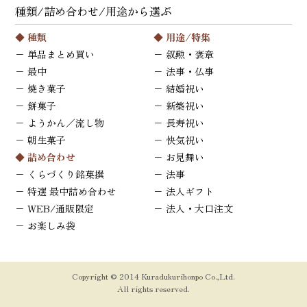
種類/詰め合わせ/用途から選ぶ
◆ 種類
◆ 用途/特集
−
単品まとめ買い
−
叙勲・褒章
−
最中
−
法事・仏事
−
焼き菓子
−
結婚祝い
−
餅菓子
−
新築祝い
−
ようかん／流し物
−
長寿祝い
−
朝生菓子
−
快気祝い
◆ 詰め合わせ
−
お見舞い
−
くらづくり銘菓撰
−
法事
−
特選 最中詰め合わせ
−
法人ギフト
−
WEB/通販限定
−
法人・大口注文
−
お楽しみ袋
Copyright © 2014 Kuradukurihonpo Co.,Ltd.
All rights reserved.