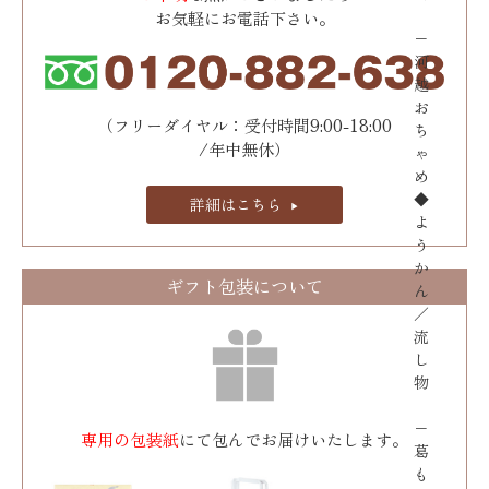
お気軽にお電話下さい。
−
河
越
お
（フリーダイヤル：受付時間9:00-18:00
ち
/年中無休）
ゃ
め
◆
詳細はこちら
よ
う
か
ギフト包装について
ん
／
流
し
物
−
専用の包装紙
にて包んでお届けいたします。
葛
も