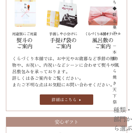
ち
◆
朝
生
菓
子
−
本
くらづくり本舗では、お中元やお歳暮など季節の贈り
格
ど
物や、お祝い、内祝いなどシーンに合わせて熨斗や風
ら
呂敷包みを承っております｡
焼
詳しくは各ご案内をご覧ください。
き
またご不明な点はお気軽にお問い合わせください。
天
下
詳細はこちら
祭
種類・
部門か
安心ギフト
ら選ぶ