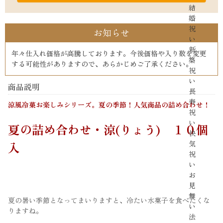
結
婚
祝
お知らせ
い
新
年々仕入れ価格が高騰しております。今後価格や入り数を変更
築
する可能性がありますので、あらかじめご了承ください。
祝
い
商品説明
長
寿
涼風冷菓お楽しみシリーズ。夏の季節！人気商品の詰め合わせ！
祝
い
夏の詰め合わせ・涼(りょう) １０個
快
気
入
祝
い
お
見
舞
夏の暑い季節となってまいりますと、冷たい水菓子を食べたくな
い
りますね。
法