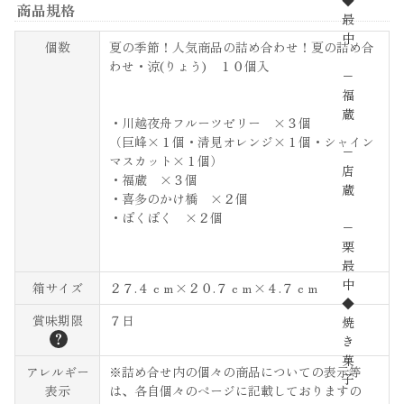
◆
商品規格
最
中
個数
夏の季節！人気商品の詰め合わせ！夏の詰め合
わせ・涼(りょう) １０個入
−
福
蔵
・川越夜舟フルーツゼリー ×３個
（巨峰×１個・清見オレンジ×１個・シャイン
−
マスカット×１個）
店
・福蔵 ×３個
蔵
・喜多のかけ橋 ×２個
・ぽくぽく ×２個
−
栗
最
中
箱サイズ
２７.４ｃｍ×２０.７ｃｍ×４.７ｃｍ
◆
賞味期限
７日
焼
？
き
菓
アレルギー
※詰め合せ内の個々の商品についての表示等
子
表示
は、各自個々のページに記載しておりますの