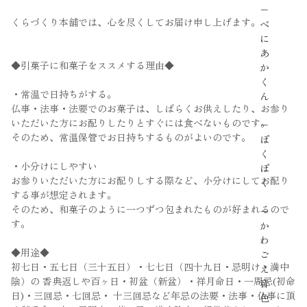
−
くらづくり本舗では、心を尽くしてお届け申し上げます。
べ
に
あ
◆引菓子に和菓子をススメする理由◆
か
く
・常温で日持ちがする。
ん
仏事・法事・法要でのお菓子は、しばらくお供えしたり、お参り
いただいた方にお配りしたりとすぐには食べないものです。
−
そのため、常温保管でお日持ちするものがよいのです。
ぽ
く
・小分けにしやすい
ぽ
お参りいただいた方にお配りしする際など、小分けにしてお配り
く
する事が想定されます。
そのため、和菓子のように一つずつ包まれたものが好まれるので
−
す。
か
わ
◆用途◆
ご
初七日・五七日（三十五日）・七七日（四十九日・忌明け・満中
え
陰）の 香典返しや百ヶ日・初盆（新盆）・祥月命日・一周忌(初命
音
日)・三回忌・七回忌・ 十三回忌など年忌の法要・法事・仏事に頂
色