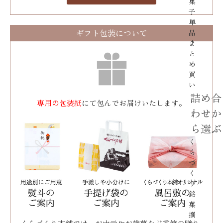
菓
子
単
ギフト包装について
品
ま
と
め
買
い
詰め合
専用の包装紙
にて包んでお届けいたします。
わせか
ら選ぶ
く
ら
づ
く
り
銘
菓
撰