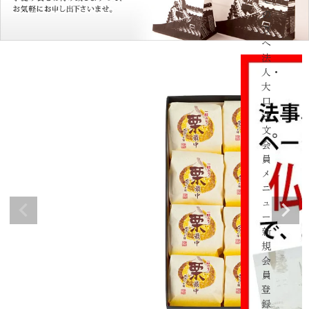
の
方
へ
法
人・
大
口
注
文
会
員
メ
ニ
ュ
ー
新
規
会
員
登
録