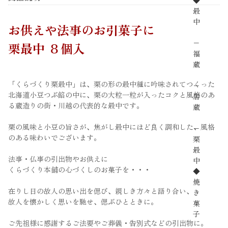
◆
最
中
お供えや法事のお引菓子に
−
栗最中 ８個入
福
蔵
「くらづくり栗最中」は、栗の形の最中種に吟味されてつくった
−
北海道小豆つぶ餡の中に、栗の大粒一粒が入ったコクと風格のあ
店
る蔵造りの街・川越の代表的な最中です。
蔵
栗の風味と小豆の旨さが、焦がし最中にほど良く調和した、風格
−
のある味わいでございます。
栗
最
法事・仏事の引出物やお供えに
中
くらづくり本舗の心づくしのお菓子を・・・
◆
焼
在りし日の故人の思い出を偲び、親しき方々と語り合い、
き
故人を懐かしく思いを馳せ、偲ぶひとときに。
菓
子
ご先祖様に感謝するご法要やご葬儀・告別式などの引出物に。