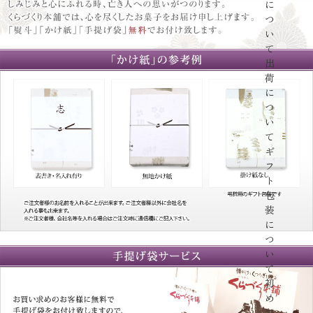
に
つ
い
て
出
荷
に
つ
い
て
ギ
フ
ト
包
装
に
つ
い
て
初
め
て