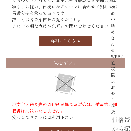
くらづくり本舗では、お中元やお歳暮など季節の贈り
特
物や、お祝い、内祝いなどシーンに合わせて熨斗や風
選
呂敷包みを承っております｡
最
詳しくは各ご案内をご覧ください。
中
またご不明な点はお気軽にお問い合わせください。
詰
め
合
詳細はこちら
わ
せ
WEB/
安心ギフト
通
販
限
定
お
楽
し
注文主と送り先のご住所が異なる場合は、納品書、領
み
収書は同送いたしません。
袋
安心してギフトにご利用下さい。
価格帯
から探