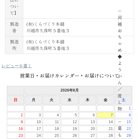
つい
−
て】
河
製造
(有)くらづくり本舗
越
者
川越市久保町５番地３
お
ち
製造
(有)くらづくり本舗
ゃ
所
川越市久保町５番地３
め
◆
よ
レビューを書く
う
営業日・お届けカレンダー・お届けについて
か
ん
／
流
し
物
−
葛
も