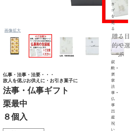
カ
ゴ
を
見
る
画像拡大
贈る目
的で選
ぶ
叙
勲・
褒
仏事・法事・法要・・・
章
故人を偲ぶお供えに・お引き菓子に
法
法事・仏事ギフト
事・
仏
栗最中
事
出
８個入
産
祝
い