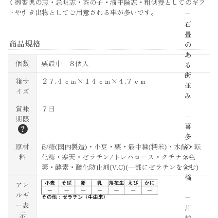
く御香典の志・忌明志・茶の子・満中陰志・粗供養としてのギフ
トや引き出物としてご用意される事が多いです。
−
石
畳
商品規格
の
あ
個数
栗最中 ８個入
る
街
箱サ
２７.４ｃｍ×１４ｃｍ×４.７ｃｍ
並
イズ
み
賞味
７日
−
期限
喜
？
多
原材
砂糖(国内製造)・小豆・栗・最中種(糯米)・水飴・転
の
料
化糖・寒天・ゼラチン/トレハロース・クチナシ色
か
素・酵素・酸化防止剤(V.C)(一部にゼラチンを含む)
け
橋
アレ
ルギ
−
ー表
川
示