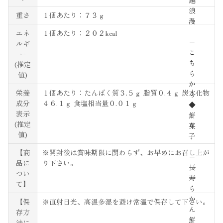
越
浪
重さ
１個あたり：７３ｇ
漫
エネ
１個あたり：２０２kcal
−
ルギ
こ
ー
ち
(推定
ら
値)
か
栄養
１個あたり：たんぱく質３.５ｇ 脂質０.４ｇ 炭水化物
ら
成分
４６.１ｇ 食塩相当量０.０１ｇ
◆
表示
餅
(推定
菓
値)
子
【商
※開封後は賞味期限に関わらず、お早めにお召し上が
−
品に
り下さい。
長
つい
寿
て】
ら
か
【保
※直射日光、高温多湿を避け常温で保存して下さい。
ん
存方
餅
法に