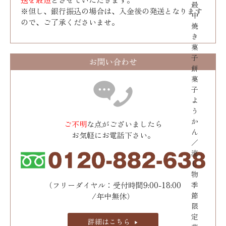
最
※但し、銀行振込の場合は、入金後の発送となります
中
ので、ご了承くださいませ。
焼
き
菓
子
お問い合わせ
餅
菓
子
よ
う
か
ご不明
な点がございましたら
ん
お気軽にお電話下さい。
／
流
し
物
（フリーダイヤル：受付時間9:00-18:00
季
節
/年中無休）
限
定
詳細はこちら