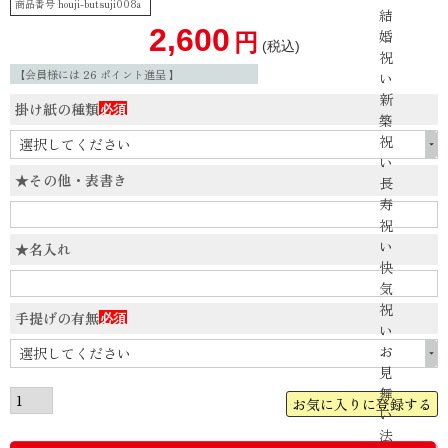
商品番号
houji-butsuji008a
結
2,600
婚
税込
祝
【会員様には
26
ポイント進呈 】
い
新
掛け紙の種類
築
(必
祝
須)
い
★その他・表書き
長
寿
祝
い
★名入れ
快
気
祝
手提げの有無
い
(必
お
須)
見
舞
お気に入りに登録する
い
法