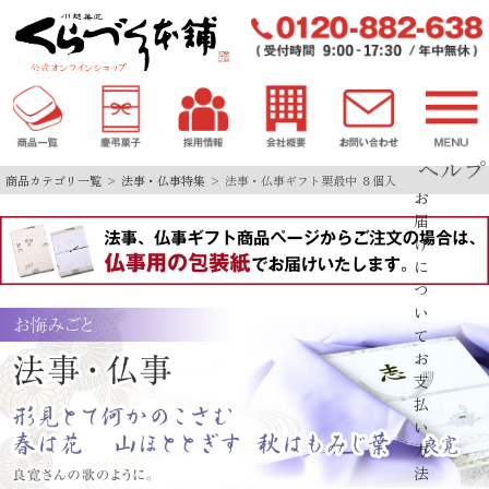
ヘルプ
商品カテゴリ一覧
法事・仏事特集
法事・仏事ギフト栗最中 ８個入
お
届
け
に
つ
い
て
お
支
払
い
方
法