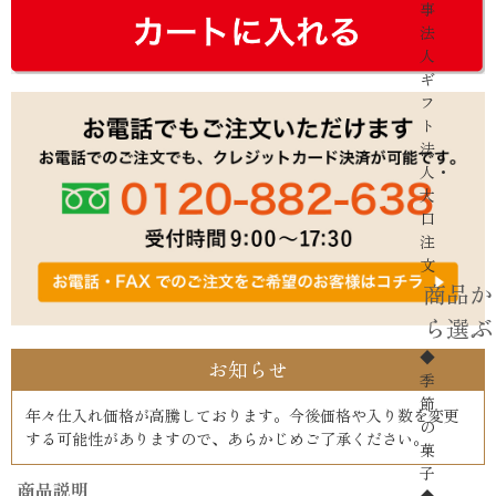
事
法
人
ギ
フ
ト
法
人・
大
口
注
文
商品か
ら選ぶ
◆
お知らせ
季
節
年々仕入れ価格が高騰しております。今後価格や入り数を変更
の
する可能性がありますので、あらかじめご了承ください。
菓
子
商品説明