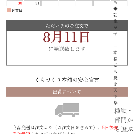
ち
◆
朝
生
ただいまのご注文で
菓
8月11日
子
−
に発送致します
本
格
ど
ら
焼
くらづくり本舗の安心宣言
き
天
出荷について
下
祭
種類・
部門か
商品発送は注文より（ご注文日を含めて）、
5日後発
ら選ぶ
送を最短
とさせていただきます。