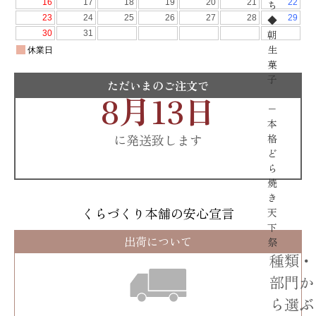
ち
◆
朝
生
菓
子
ただいまのご注文で
8月13日
−
本
に発送致します
格
ど
ら
焼
き
くらづくり本舗の安心宣言
天
下
出荷について
祭
種類・
部門か
ら選ぶ