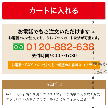
事
法
人
ギ
フ
ト
法
人・
大
口
注
文
商品か
ら選ぶ
◆
季
お知らせ
節
の
年々仕入れ価格が高騰しております。今後価格や入り数を変更
菓
する可能性がありますので、あらかじめご了承ください。
子