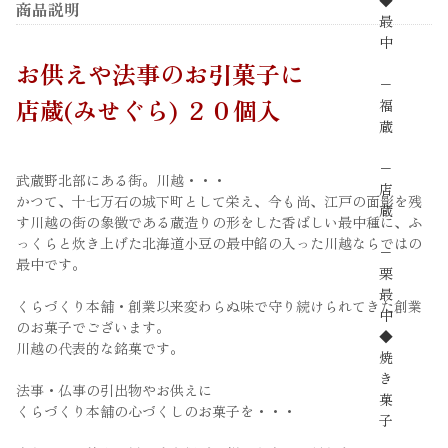
◆
商品説明
最
中
お供えや法事のお引菓子に
−
店蔵(みせぐら) ２０個入
福
蔵
−
武蔵野北部にある街。川越・・・
店
かつて、十七万石の城下町として栄え、今も尚、江戸の面影を残
蔵
す川越の街の象徴である蔵造りの形をした香ばしい最中種に、ふ
っくらと炊き上げた北海道小豆の最中餡の入った川越ならではの
−
最中です。
栗
最
くらづくり本舗・創業以来変わらぬ味で守り続けられてきた創業
中
のお菓子でございます。
◆
川越の代表的な銘菓です。
焼
き
法事・仏事の引出物やお供えに
菓
くらづくり本舗の心づくしのお菓子を・・・
子