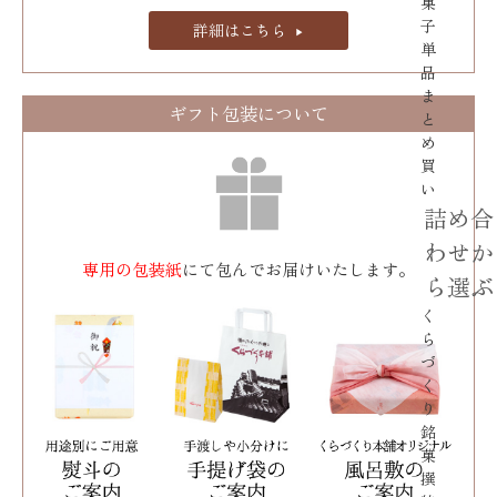
菓
子
詳細はこちら
単
品
ま
ギフト包装について
と
め
買
い
詰め合
わせか
専用の包装紙
にて包んでお届けいたします。
ら選ぶ
く
ら
づ
く
り
銘
菓
撰