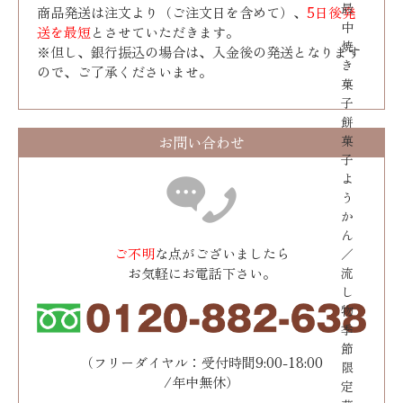
最
商品発送は注文より（ご注文日を含めて）、
5日後発
中
送を最短
とさせていただきます。
焼
※但し、銀行振込の場合は、入金後の発送となります
き
ので、ご了承くださいませ。
菓
子
餅
菓
お問い合わせ
子
よ
う
か
ん
ご不明
な点がございましたら
／
流
お気軽にお電話下さい。
し
物
季
節
（フリーダイヤル：受付時間9:00-18:00
限
/年中無休）
定