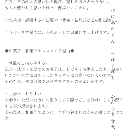
在りし日の故人の思い出を偲び、親しき方々と語り合い、
−
故人を懐かしく思いを馳せ、偲ぶひとときに。
べ
に
ご先祖様に感謝するご法要やご葬儀・告別式などの引出物に。
あ
か
くらづくり本舗では、心を尽くしてお届け申し上げます。
く
ん
◆引菓子に和菓子をススメする理由◆
−
ぽ
・常温で日持ちがする。
く
仏事・法事・法要でのお菓子は、しばらくお供えしたり、お参り
ぽ
いただいた方にお配りしたりとすぐには食べないものです。
く
そのため、常温保管でお日持ちするものがよいのです。
−
・小分けにしやすい
か
お参りいただいた方にお配りしする際など、小分けにしてお配り
わ
する事が想定されます。
ご
そのため、和菓子のように一つずつ包まれたものが好まれるので
え
す。
音
色