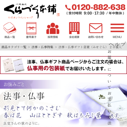
ヘルプ
商品カテゴリ一覧
法事・仏事特集
法事・仏事ギフト店蔵（みせぐら） ２０個入
お
届
け
に
つ
い
て
お
支
払
い
方
法