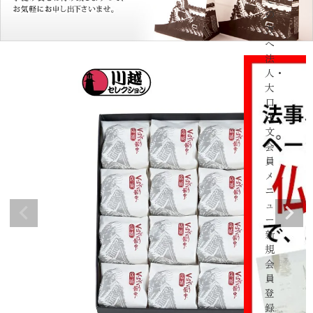
の
方
へ
法
人・
大
口
注
文
会
員
メ
ニ
ュ
ー
新
規
会
員
登
録