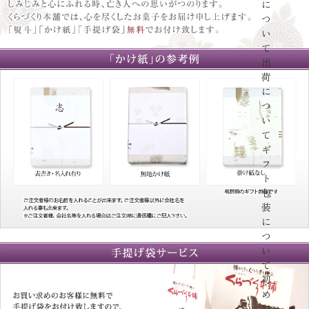
に
つ
い
て
出
荷
に
つ
い
て
ギ
フ
ト
包
装
に
つ
い
て
初
め
て