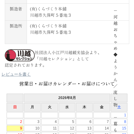
製造者
(有)くらづくり本舗
−
川越市久保町５番地３
河
越
製造所
(有)くらづくり本舗
お
川越市久保町５番地３
ち
ゃ
め
社団法人小江戸川越観光協会より、
◆
「川越セレクション」として
よ
認定されております。
う
か
レビューを書く
ん
営業日・お届けカレンダー・お届けについて
／
流
し
物
−
葛
も