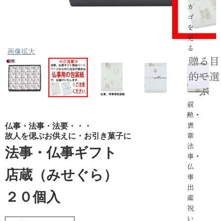
カ
ゴ
を
見
る
画像拡大
贈る目
的で選
ぶ
叙
勲・
褒
仏事・法事・法要・・・
章
故人を偲ぶお供えに・お引き菓子に
法
法事・仏事ギフト
事・
仏
店蔵（みせぐら）
事
出
２０個入
産
祝
い