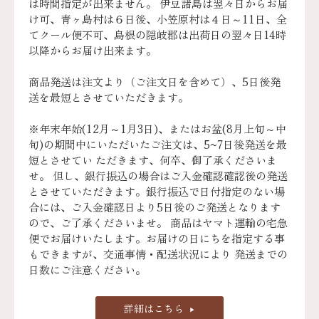
は時間指定が出来ません。 伊豆諸島は翌々日からお届
け可、青ヶ島村は６日後、小笠原村は４日～11日、全
てクール便不可、島根の隠岐郡は出荷日の翌々日14時
以降からお届け出来ます。
商品発送は注文より（ご注文日を含めて）、5日後発
送を最短とさせていただきます。
※年末年始(12月～1月3日)、またはお盆(8月上旬～中
旬)の期間中にいただいたご注文は、5~7日後発送を最
短とさせてい ただきます、何卒、御了承くださいま
せ。 但し、銀行振込の場合はご入金確認確認後の発送
とさせていただきます。銀行振込で日付指定のない場
合には、ご入金確認日より5日後のご発送となります
ので、ご了承くださいませ。 商品はヤマト運輸の宅急
便でお届けいたします。お届けの日にちを指定する事
もできますが、交通事情・配送状況により 発送までの
日数にご注意ください。
詳細はこちら