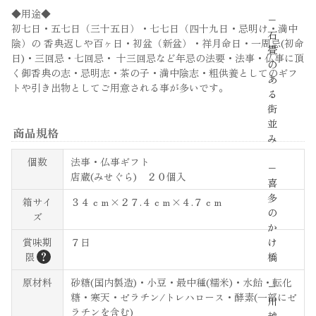
◆用途◆
−
初七日・五七日（三十五日）・七七日（四十九日・忌明け・満中
石
陰）の 香典返しや百ヶ日・初盆（新盆）・祥月命日・一周忌(初命
畳
日)・三回忌・七回忌・ 十三回忌など年忌の法要・法事・仏事に頂
の
く御香典の志・忌明志・茶の子・満中陰志・粗供養としてのギフ
あ
トや引き出物としてご用意される事が多いです。
る
街
並
商品規格
み
個数
法事・仏事ギフト
−
店蔵(みせぐら) ２０個入
喜
多
箱サイ
３４ｃｍ×２７.４ｃｍ×４.７ｃｍ
の
ズ
か
賞味期
７日
け
？
限
橋
原材料
砂糖(国内製造)・小豆・最中種(糯米)・水飴・転化
−
糖・寒天・ゼラチン/トレハロース・酵素(一部にゼ
川
ラチンを含む)