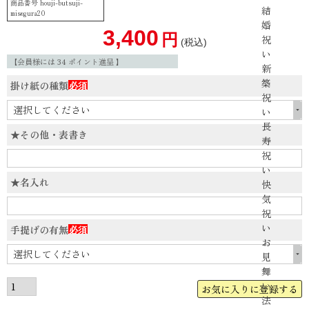
商品番号
houji-butsuji-
結
misegura20
婚
3,400
祝
税込
い
【会員様には
34
ポイント進呈 】
新
築
掛け紙の種類
祝
(必
い
須)
長
★その他・表書き
寿
祝
い
★名入れ
快
気
祝
い
手提げの有無
お
(必
見
須)
舞
い
お気に入りに登録する
法