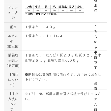
越
浪
アレル
漫
ギー表
示
−
こ
重さ
１個あたり：４０ｇ
ち
エネル
１個あたり：１１１kcal
ら
ギー
か
(推定値)
ら
◆
栄養成
１個あたり：たんぱく質２.３ｇ 脂質０.２ｇ 炭水
餅
分表示
化物２５.１ｇ 食塩相当量０.００ｇ
菓
(推定値)
子
【商品
※開封後は賞味期限に関わらず、お早めにお召し
−
につい
上がり下さい。
長
て】
寿
【保存
※直射日光、高温多湿を避け常温で保存して下さ
ら
方法に
い。
か
つい
ん
て】
餅