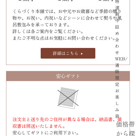
特
選
くらづくり本舗では、お中元やお歳暮など季節の贈り
最
物や、お祝い、内祝いなどシーンに合わせて熨斗や風
中
呂敷包みを承っております｡
詰
詳しくは各ご案内をご覧ください。
め
またご不明な点はお気軽にお問い合わせください。
合
わ
せ
詳細はこちら
WEB/
通
販
安心ギフト
限
定
お
楽
し
み
袋
注文主と送り先のご住所が異なる場合は、納品書、領
価格帯
収書は同送いたしません。
から探
安心してギフトにご利用下さい。