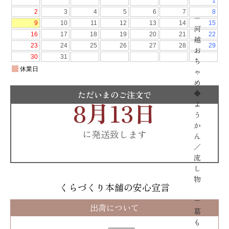
−
河
越
お
ち
ゃ
め
◆
ただいまのご注文で
8月13日
よ
う
か
に発送致します
ん
／
流
し
物
くらづくり本舗の安心宣言
−
出荷について
葛
も