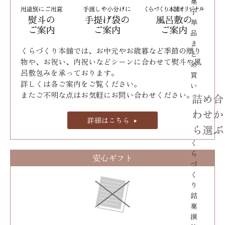
菓
子
単
品
ま
くらづくり本舗では、お中元やお歳暮など季節の贈り
と
物や、お祝い、内祝いなどシーンに合わせて熨斗や風
め
呂敷包みを承っております｡
買
詳しくは各ご案内をご覧ください。
い
またご不明な点はお気軽にお問い合わせください。
詰め合
わせか
詳細はこちら
ら選ぶ
く
ら
安心ギフト
づ
く
り
銘
菓
撰