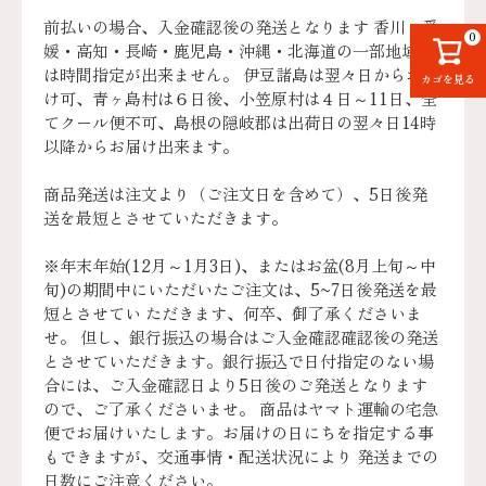
前払いの場合、入金確認後の発送となります 香川・愛
0
媛・高知・長崎・鹿児島・沖縄・北海道の一部地域で
は時間指定が出来ません。 伊豆諸島は翌々日からお届
カゴを見る
け可、青ヶ島村は６日後、小笠原村は４日～11日、全
てクール便不可、島根の隠岐郡は出荷日の翌々日14時
以降からお届け出来ます。
商品発送は注文より（ご注文日を含めて）、5日後発
送を最短とさせていただきます。
※年末年始(12月～1月3日)、またはお盆(8月上旬～中
旬)の期間中にいただいたご注文は、5~7日後発送を最
短とさせてい ただきます、何卒、御了承くださいま
せ。 但し、銀行振込の場合はご入金確認確認後の発送
とさせていただきます。銀行振込で日付指定のない場
合には、ご入金確認日より5日後のご発送となります
ので、ご了承くださいませ。 商品はヤマト運輸の宅急
便でお届けいたします。お届けの日にちを指定する事
もできますが、交通事情・配送状況により 発送までの
日数にご注意ください。