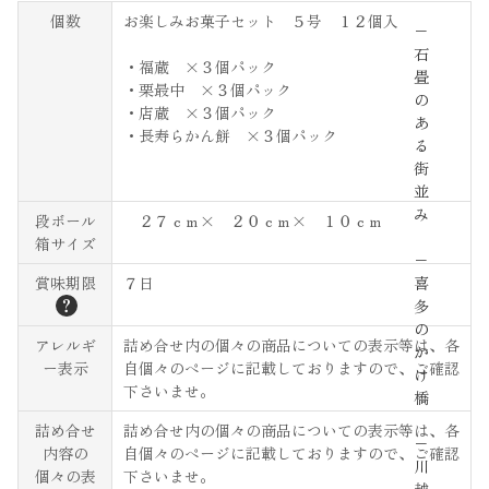
個数
お楽しみお菓子セット ５号 １２個入
−
石
・福蔵 ×３個パック
畳
・栗最中 ×３個パック
の
・店蔵 ×３個パック
あ
・長寿らかん餅 ×３個パック
る
街
並
み
段ボール
２７ｃｍ× ２０ｃｍ× １０ｃｍ
箱サイズ
−
喜
賞味期限
７日
？
多
の
アレルギ
詰め合せ内の個々の商品についての表示等は、各
か
ー表示
自個々のページに記載しておりますので、ご確認
け
下さいませ。
橋
詰め合せ
詰め合せ内の個々の商品についての表示等は、各
−
内容の
自個々のページに記載しておりますので、ご確認
川
個々の表
下さいませ。