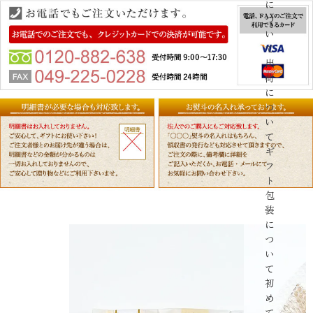
に
つ
い
て
出
荷
に
つ
い
て
ギ
フ
ト
包
装
に
つ
い
て
初
め
て