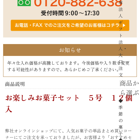
事
法
人
ギ
フ
ト
法
人・
お知らせ
大
口
年々仕入れ価格が高騰しております。今後価格や入り数を変更
注
する可能性がありますので、あらかじめご了承ください。
文
商品か
商品説明
ら選ぶ
お楽しみお菓子セット ５号 １２個
◆
入
季
節
の
菓
弊社オンラインショップにて、人気お菓子の単品まとめ買いコー
子
ナーにてご注文を承っておりましたが、お客様より「おすすめセ