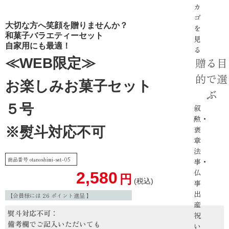
カ
ゴ
大切な方へ笑顔を贈りませんか？
を
和菓子バラエティーセット
見
自家用にも最適！
る
≪WEB限定≫
贈る目
的で選
お楽しみお菓子セット
ぶ
５号
叙
勲・
※熨斗対応不可
褒
章
法
商品番号
otanoshimi-set-05
事・
仏
2,580
税込
事
出
【会員様には
26
ポイント進呈 】
産
熨斗対応不可：
祝
備考欄でご記入いただいても
い