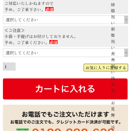
ご対応いたしかねますので
結
予め、ご了承下さい。
婚
(必
祝
須)
い
新
≪ご注意≫
築
小袋・手提げはお付けしておりません。
祝
予め、ご了承ください。
い
(必
長
須)
寿
祝
お気に入りに登録する
い
快
気
祝
い
お
見
舞
い
法