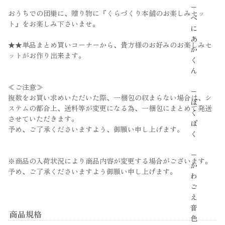
−
おうちでの団欒に、贈り物に『くらづくり本舗のお楽しみセッ
べ
ト』をお楽しみ下さいませ。
に
あ
★★単品まとめ買いコーナーから、貴方様のお好みのお楽しみセ
か
ットがお作り出来ます。
く
ん
≪ご注意≫
−
複数をお買い求めいただいた際、一梱包の収まらない場合は、シ
ぽ
ステムの都合上、送料等が変更になる為、一梱包にまとめて発送
く
させていただきます。
ぽ
予め、ご了承くださいますよう、御願い申し上げます。
く
−
※商品の入荷状況により商品内容が変更する場合がございます。
か
予め、ご了承くださいますよう御願い申し上げます。
わ
ご
え
音
商品規格
色