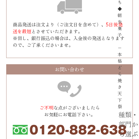
ち
◆
朝
生
商品発送は注文より（ご注文日を含めて）、
5日後発
菓
送を最短
とさせていただきます。
子
※但し、銀行振込の場合は、入金後の発送となります
ので、ご了承くださいませ。
−
本
格
ど
お問い合わせ
ら
焼
き
天
下
祭
ご不明
な点がございましたら
種類・
お気軽にお電話下さい。
部門か
ら選ぶ