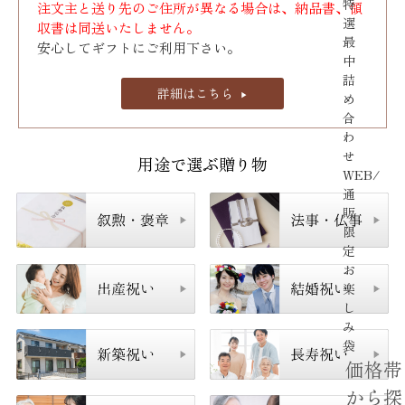
特
注文主と送り先のご住所が異なる場合は、納品書、領
選
収書は同送いたしません。
最
安心してギフトにご利用下さい。
中
詰
詳細はこちら
め
合
わ
せ
用途で選ぶ贈り物
WEB/
通
販
限
定
お
楽
し
み
袋
価格帯
から探