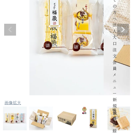
の
方
へ
法
人・
大
口
注
文
会
員
メ
ニ
ュ
ー
新
画像拡大
規
会
員
登
録