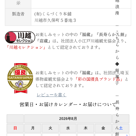
越
示
浪
漫
製造者
(有)くらづくり本舗
川越市久保町５番地３
−
こ
お楽しみセットの中の
『福蔵』『長寿らかん餅』
ち
『店蔵』
は、社団法人小江戸川越観光協会より、
ら
「川越セレクション」
として認定されております。
か
ら
◆
餅
お楽しみセットの中の
『福蔵』
は、社団法人埼玉
菓
県物産観光協会より
「彩の国優良ブランド品」
と
子
して認定されております。
レビューを書く
−
長
営業日・お届けカレンダー・お届けについて
寿
ら
か
ん
餅