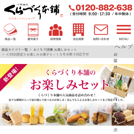
ヘルプ
商品カテゴリ一覧
おうちで団欒 お楽しみセット
お
≪WEB限定≫お楽しみお菓子セット５号※熨斗対応不可
届
け
に
つ
い
て
お
支
払
い
方
法