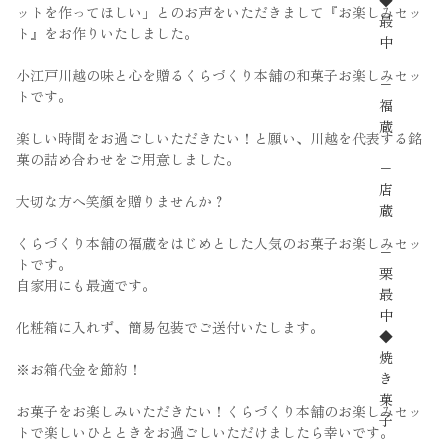
◆
ットを作ってほしい」とのお声をいただきまして『お楽しみセッ
最
ト』をお作りいたしました。
中
小江戸川越の味と心を贈るくらづくり本舗の和菓子お楽しみセッ
−
トです。
福
蔵
楽しい時間をお過ごしいただきたい！と願い、川越を代表する銘
菓の詰め合わせをご用意しました。
−
店
大切な方へ笑顔を贈りませんか？
蔵
くらづくり本舗の福蔵をはじめとした人気のお菓子お楽しみセッ
−
トです。
栗
自家用にも最適です。
最
中
化粧箱に入れず、簡易包装でご送付いたします。
◆
焼
※お箱代金を節約！
き
菓
お菓子をお楽しみいただきたい！くらづくり本舗のお楽しみセッ
子
トで楽しいひとときをお過ごしいただけましたら幸いです。