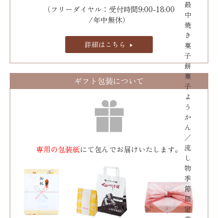
最
（フリーダイヤル：受付時間9:00-18:00
中
/年中無休）
焼
き
詳細はこちら
菓
子
餅
菓
ギフト包装について
子
よ
う
か
ん
／
流
専用の包装紙
にて包んでお届けいたします。
し
物
季
節
限
定