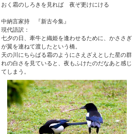
おく霜のしろきを見れば 夜ぞ更けにける
中納言家持 『新古今集』
現代語訳：
七夕の日、牽牛と織姫を逢わせるために、かささぎ
が翼を連ねて渡したという橋。
天の川にちらばる霜のようにさえざえとした星の群
れの白さを見ていると、夜もふけたのだなあと感じ
てしまう。