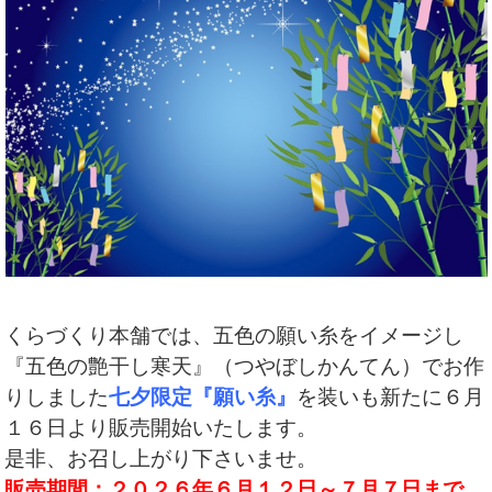
くらづくり本舗では、五色の願い糸をイメージし
『五色の艶干し寒天』（つやぼしかんてん）でお作
りしました
七夕限定『願い糸』
を装いも新たに６月
１６日より販売開始いたします。
是非、お召し上がり下さいませ。
販売期間：２０２６年６月１２日～７月７日まで