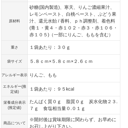
砂糖(国内製造)、寒天、りんご濃縮果汁、
レモンペースト、白桃ペースト、ぶどう果
汁、還元水飴 / 香料、ｐｈ調整剤、着色料
原材料
(青１・黄４・赤１０２・赤３・赤１０６・
赤１０５)（一部にりんご、ももを含む）
１袋あたり：３０ｇ
重さ
５.８ｃｍ×５.８ｃｍ×２.６ｃｍ
袋サイズ
りんご、もも
アレルギー表示
エネルギー(推
１袋あたり：９５kcal
定値)
たんぱく質０ｇ 脂質０ｇ 炭水化物２３.
栄養成分表示
(推定値)
７ｇ 食塩相当量０.０１ｇ
※開封後は賞味期限に関わらず、お早めに
商品について
お召し上がり下さい。