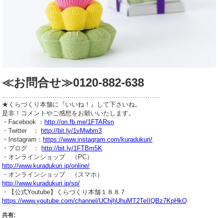
≪お問合せ≫0120-882-638
…………………………………………………………………
★くらづくり本舗に『いいね！』して下さいね。
是非！コメントやご感想をお願いいたします。
・Facebook ：
http://on.fb.me/1FTARsn
・Twitter ：
http://bit.ly/1vMwbm3
・Instagram：
https://www.instagram.com/kuradukuri/
・ブログ ：
http://bit.ly/1FTBm5K
・オンラインショップ （PC）
http://www.kuradukuri.jp/online/
・オンラインショップ （スマホ）
http://www.kuradukuri.jp/sp/
・【公式Youtube】くらづくり本舗１８８７
https://www.youtube.com/channel/UChjhUhuMT2TeIIQBz7KpHkQ
共有: